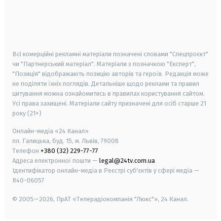
android
apple
smart tv
samsung smart tv
Всі комерційні рекламні матеріали позначені словами "Спецпроєкт"
чи "Партнерський матеріал". Матеріали з позначкою "Експерт",
"Позиція" відображають позицію авторів та героїв. Редакція може
не поділяти їхніх поглядів. Детальніше щодо реклами та правил
цитування можна ознайомитись в правилах користування сайтом.
Усі права захищені.
Матеріали сайту призначені для осіб старше
21
року (21+)
Онлайн-медіа «24 Канал»
пл. Галицька, буд. 15, м. Львів, 79008
Телефон
+380 (32) 229-77-77
Адреса електронної пошти —
legal@24tv.com.ua
Ідентифікатор онлайн-медіа в Реєстрі суб'єктів у сфері медіа —
R40-06057
© 2005—2026,
ПрАТ «Телерадіокомпанія "Люкс"», 24 Канал.