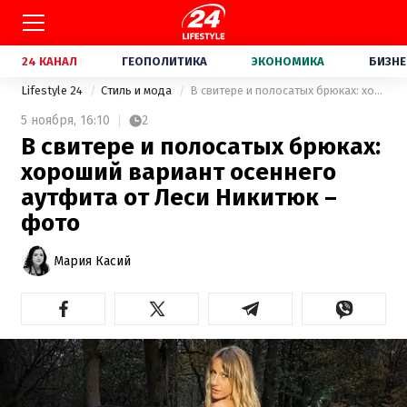
24 КАНАЛ
ГЕОПОЛИТИКА
ЭКОНОМИКА
БИЗНЕ
Lifestyle 24
Стиль и мода
В свитере и полосатых брюках: хороший вариант осеннего аутфита от Леси Никитюк – фото
5 ноября,
16:10
2
В свитере и полосатых брюках:
хороший вариант осеннего
аутфита от Леси Никитюк –
фото
Мария Касий