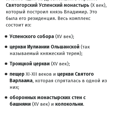
Святогорский Успенский монастырь
(X век),
который построил князь Владимир. Это
была его резиденция. Весь комплекс
состоит из:
Успенского собора
(XV век);
церкви Иулиании Ольшанской
(так
называемый княжеский терем);
Троицкой церкви
(XV век);
пещер
ХІ-ХІІ веков и
церкви Святого
Варлаама
, которая спряталась в одной из
них;
оборонных монастырских стен с
башнями
(XV век) и
колокольни
.