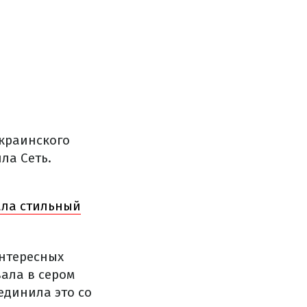
украинского
ла Сеть.
ала стильный
интересных
ала в сером
единила это со