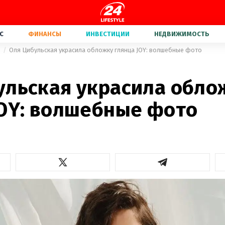
С
ФИНАНСЫ
ИНВЕСТИЦИИ
НЕДВИЖИМОСТЬ
а
Оля Цибульская украсила обложку глянца JOY: волшебные фото
ульская украсила обло
JOY: волшебные фото