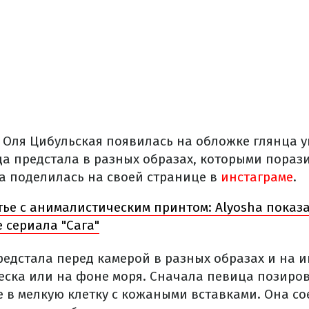
 Оля Цибульская появилась на обложке глянца 
да предстала в разных образах, которыми порази
 поделилась на своей странице в
инстаграме
.
тье с анималистическим принтом: Alyosha показ
 сериала "Сага"
редстала перед камерой в разных образах и на 
песка или на фоне моря. Сначала певица позиров
 в мелкую клетку с кожаными вставками. Она со