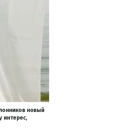
клонников новый
у интерес,