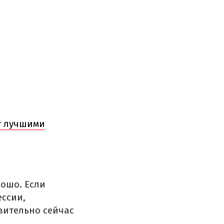
ут лучшими
рошо. Если
ессии,
твительно сейчас