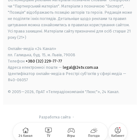
чи "Партнерський матеріал". Матеріали з позначкою "Експерт",
"Позиція" відображають позицію авторів та героїв. Редакція може
не поділяти їхніх поглядів. Детальніше щодо реклами та правил
цитування можна ознайомитись в правилах користування сайтом.
Усі права захищені.
Матеріали сайту призначені для осіб старше
21
року (21+)
Онлайн-медіа «24 Канал»
пл. Галицька, буд. 15, м. Львів, 79008
Телефон
+380 (32) 229-77-77
Адреса електронної пошти —
legal@24tv.com.ua
Ідентифікатор онлайн-медіа в Реєстрі суб'єктів у сфері медіа —
R40-06057
© 2005—2026,
ПрАТ «Телерадіокомпанія "Люкс"», 24 Канал.
Разработка сайта
-
24 Канал
TV
Игры
Погода
Кабинет