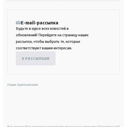
E-mail-рассылка
Будьте в курсе всех новостей и
обновлений! Перейдите на страницу наших
рассылок, чтобы выбрать те, которые
соответствуют вашим интересам.
К РАССЫЛКАМ
Наши приложения:
android
apple
smart tv
samsung smart tv
Всі комерційні рекламні матеріали позначені словами "Спецпроєкт"