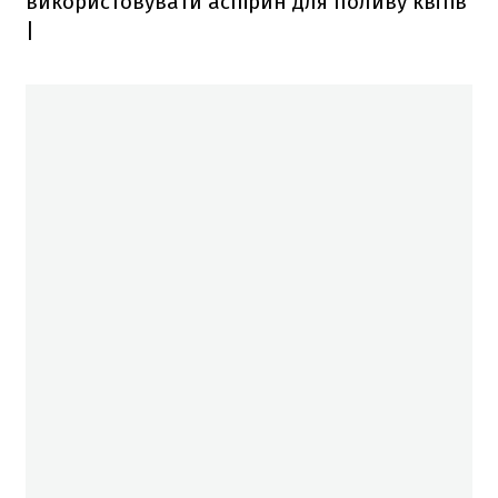
використовувати аспірин для поливу квітів
|