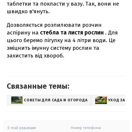
таблетки та покласти у вазу.
Так, вони не
швидко в'януть.
Дозволяється розпилювати розчин
аспірину на
стебла та листя рослин
.
Для
цього беремо пігулку на 4 літри води.
Це
зміцнить імунну систему рослин та
захистить від хвороб.
Связанные темы:
СОВЕТЫ ДЛЯ САДА И ОГОРОДА
УХОД ЗА Р
E-mail редакции
Номер телефона: