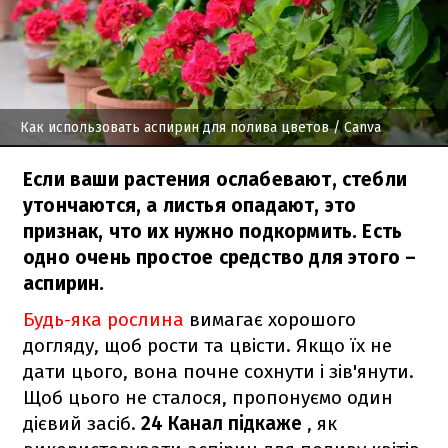
Как использовать аспирин для полива цветов
/ Canva
Если ваши растения ослабевают, стебли
утончаются, а листья опадают, это
признак, что их нужно подкормить. Есть
одно очень простое средство для этого –
аспирин.
Будь-яка рослина
вимагає хорошого
догляду, щоб рости та цвісти.
Якщо їх не
дати цього, вона почне сохнути і зів'янути.
Щоб цього не сталося, пропонуємо один
дієвий засіб.
24 Канал підкаже
, як