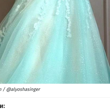
m / @alyoshasinger
и: