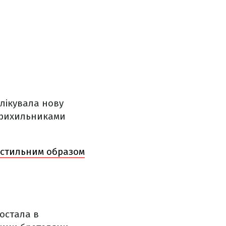
лікувала нову
 прихильниками
а стильним образом
постала в