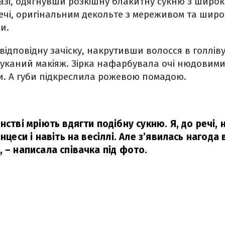
азі, одягнувши розкішну блакитну сукню з широ
ечі, оригінальним декольте з мереживом та широ
и.
відповідну зачіску, накрутивши волосся в голліву
шуканий макіяж. Зірка нафарбувала очі нюдовими
и. А губи підкреслила рожевою помадою.
нстві мріють вдягти подібну сукню. Я, до речі, 
нцеси і навіть на весіллі. Але з’явилась нагода 
,
– написала співачка під фото.