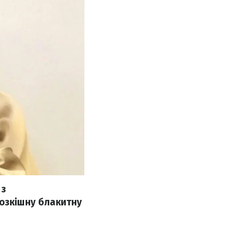
 з
розкішну блакитну