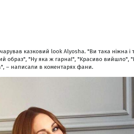
арував казковий look Alyosha. "Ви така ніжна і 
ий образ", "Ну яка ж гарна!", "Красиво вийшло", "
", – написали в коментарях фани.