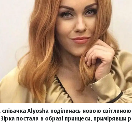
а співачка Alyosha поділинась новою світлиною
Зірка постала в образі принцеси, примірявши 