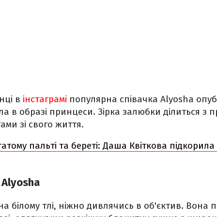
інці в
інстаграмі
популярна співачка Alyosha опуб
ала в образі принцеси. Зірка залюбки ділиться з
ми зі свого життя.
татому пальті та береті: Даша Квіткова підкорил
 Alyosha
на білому тлі, ніжно дивлячись в об'єктив. Вона 