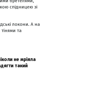
кими бретелями,
кою спідницею зі
дські локони. А на
 тінями та
ніколи не мріяла
вдягти такий