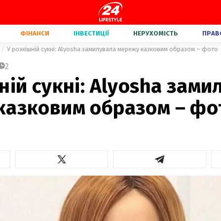
ФІНАНСИ
ІНВЕСТИЦІЇ
НЕРУХОМІСТЬ
ПРАВ
У розкішній сукні: Alyosha замилувала мережу казковим образом – фото
2
ній сукні: Alyosha зами
казковим образом – фо