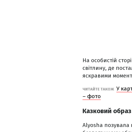
На особистій стор
світлину, де пост
яскравими момента
У кар
ЧИТАЙТЕ ТАКОЖ
– фото
Казковий образ
Alyosha позувала 