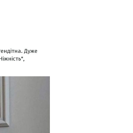
тендітна. Дуже
Ніжність",