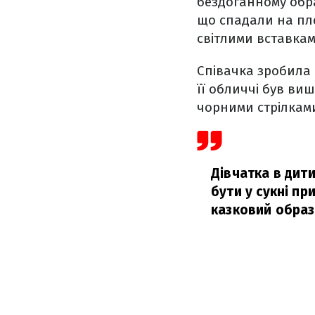
бездоганному обр
що спадали на пл
світлими вставкам
Співачка зробила 
її обличчі був ви
чорними стрілкам
Дівчатка в дити
бути у сукні при
казковий образ