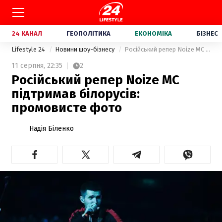
24 КАНАЛ
ГЕОПОЛІТИКА
ЕКОНОМІКА
БІЗНЕС
Lifestyle 24
Новини шоу-бізнесу
Російський репер Noize MC підтримав білорусів: промовисте фото
11 серпня,
22:35
2
Російський репер Noize MC
підтримав білорусів:
промовисте фото
Надія Біленко