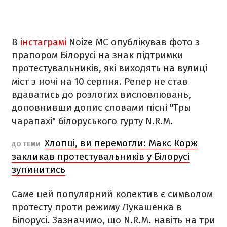
В
інстаграмі
Noize MC опублікував фото з
прапором Білорусі на знак підтримки
протестувальників, які виходять на вулиці
міст з ночі на 10 серпня. Репер не став
вдаватись до розлогих висловлювань,
доповнивши допис словами пісні "Тры
чарапахi" білоруського гурту N.R.M.
Хлопці, ви перемогли: Макс Корж
ДО ТЕМИ
закликав протестувальників у Білорусі
зупинитись
Саме цей популярний колектив є символом
протесту проти режиму Лукашенка в
Білорусі. Зазначимо, що N.R.M. навіть на три