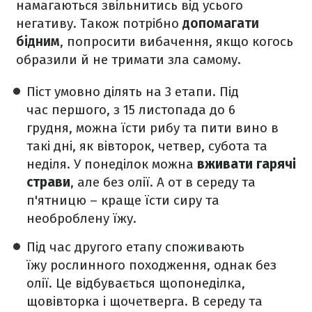
намагаються звільнитись від усього
негативу. Також потрібно
допомагати
бідним
, попросити вибачення, якщо когось
образили й не тримати зла самому.
Піст умовно ділять на 3 етапи. Під
час першого, з 15 листопада до 6
грудня, можна їсти рибу та пити вино в
такі дні, як вівторок, четвер, субота та
неділя. У понеділок можна
вживати гарячі
страви
, але без олії. А от в середу та
п'ятницю – краще їсти сиру та
необроблену їжу.
Під час другого етапу споживають
їжу рослинного походження, однак без
олії. Це відбувається щопонеділка,
щовівторка і щочетверга. В середу та