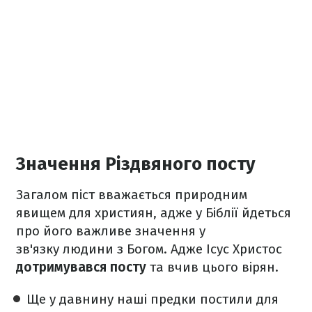
Значення Різдвяного посту
Загалом піст вважається природним
явищем для християн, адже у Біблії йдеться
про його важливе значення у
зв'язку людини з Богом. Адже Ісус Христос
дотримувався посту
та вчив цього вірян.
Ще у давнину наші предки постили для