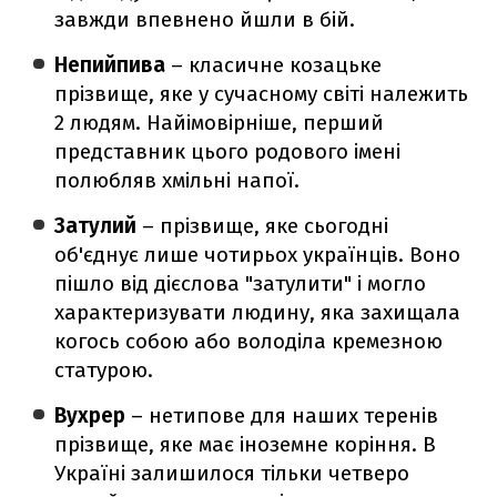
завжди впевнено йшли в бій.
Непийпива
– класичне козацьке
прізвище, яке у сучасному світі належить
2 людям. Найімовірніше, перший
представник цього родового імені
полюбляв хмільні напої.
Затулий
– прізвище, яке сьогодні
об'єднує лише чотирьох українців. Воно
пішло від дієслова "затулити" і могло
характеризувати людину, яка захищала
когось собою або володіла кремезною
статурою.
Вухрер
– нетипове для наших теренів
прізвище, яке має іноземне коріння. В
Україні залишилося тільки четверо