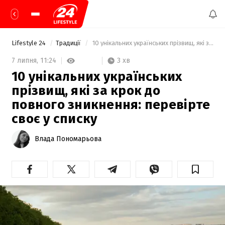
Lifestyle 24
Традиції
 10 унікальних українських прізвищ, які за крок до повного зникнення: перевірте своє у списку 
3 хв
7 липня,
11:24
10 унікальних українських
прізвищ, які за крок до
повного зникнення: перевірте
своє у списку
Влада Пономарьова