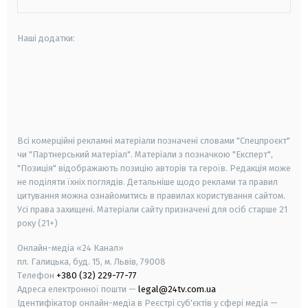
Наші додатки:
android
apple
smart tv
samsung smart tv
Всі комерційні рекламні матеріали позначені словами "Спецпроєкт"
чи "Партнерський матеріал". Матеріали з позначкою "Експерт",
"Позиція" відображають позицію авторів та героїв. Редакція може
не поділяти їхніх поглядів. Детальніше щодо реклами та правил
цитування можна ознайомитись в правилах користування сайтом.
Усі права захищені.
Матеріали сайту призначені для осіб старше
21
року (21+)
Онлайн-медіа «24 Канал»
пл. Галицька, буд. 15, м. Львів, 79008
Телефон
+380 (32) 229-77-77
Адреса електронної пошти —
legal@24tv.com.ua
Ідентифікатор онлайн-медіа в Реєстрі суб'єктів у сфері медіа —