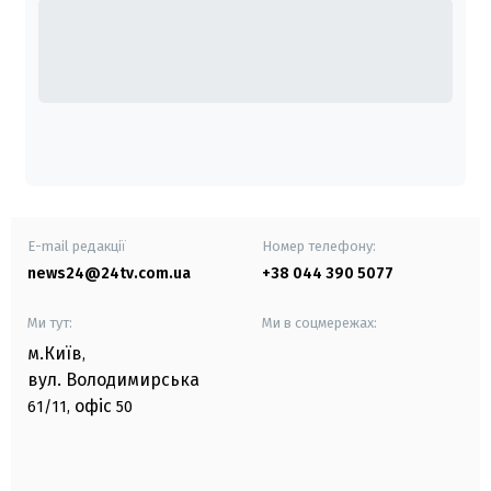
E-mail редакції
Номер телефону:
news24@24tv.com.ua
+38 044 390 5077
Ми тут:
Ми в соцмережах:
м.Київ
,
вул. Володимирська
офіс
61/11,
50