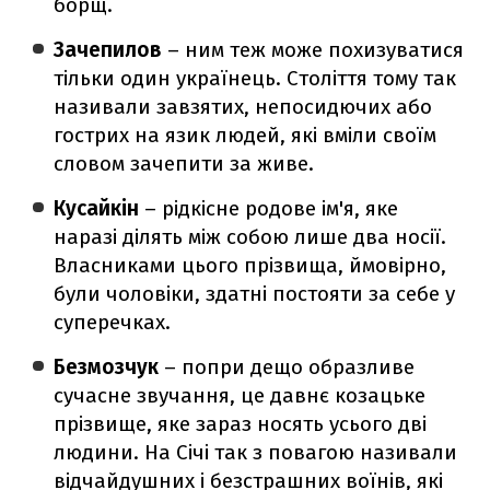
борщ.
Зачепилов
– ним теж може похизуватися
тільки один українець. Століття тому так
називали завзятих, непосидючих або
гострих на язик людей, які вміли своїм
словом зачепити за живе.
Кусайкін
– рідкісне родове ім'я, яке
наразі ділять між собою лише два носії.
Власниками цього прізвища, ймовірно,
були чоловіки, здатні постояти за себе у
суперечках.
Безмозчук
– попри дещо образливе
сучасне звучання, це давнє козацьке
прізвище, яке зараз носять усього дві
людини. На Січі так з повагою називали
відчайдушних і безстрашних воїнів, які