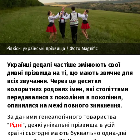
Рідкісні українські прізвища
/ Фото Magnific
Українці дедалі частіше змінюють свої
дивні прізвища на ті, що мають звичне для
всіх звучання. Через це десятки
колоритних родових імен, які століттями
передавалися з покоління в покоління,
опинилися на межі повного зникнення.
За даними генеалогічного товариства
"
Рідні
", деякі унікальні прізвища в усій
країні сьогодні мають буквально одна-дві