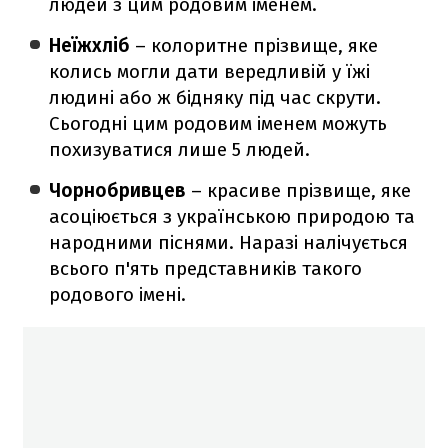
людей з цим родовим іменем.
Неїжхліб
– колоритне прізвище, яке
колись могли дати вередливій у їжі
людині або ж бідняку під час скрути.
Сьогодні цим родовим іменем можуть
похизуватися лише 5 людей.
Чорнобривцев
– красиве прізвище, яке
асоціюється з українською природою та
народними піснями. Наразі налічується
всього п'ять представників такого
родового імені.