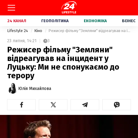
24 КАНАЛ
ГЕОПОЛІТИКА
ЕКОНОМІКА
БІЗНЕС
Lifestyle 24
Кіно
Режисер фільму "Земляни" відреагував на інцидент у Луцьку: Ми не спонукаємо до терору
23 липня,
14:21
3
Режисер фільму "Земляни"
відреагував на інцидент у
Луцьку: Ми не спонукаємо до
терору
Юлія Михайлова