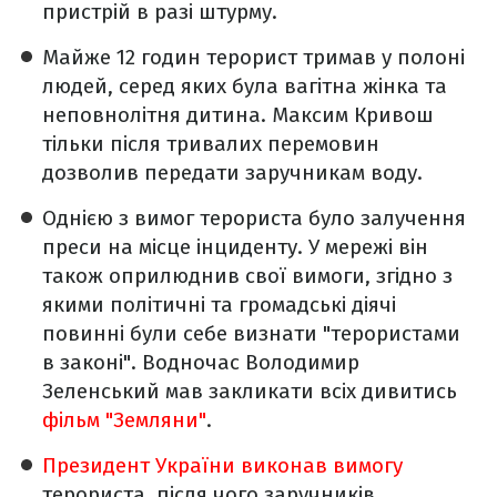
пристрій в разі штурму.
Майже 12 годин терорист тримав у полоні
людей, серед яких була вагітна жінка та
неповнолітня дитина. Максим Кривош
тільки після тривалих перемовин
дозволив передати заручникам воду.
Однією з вимог терориста було залучення
преси на місце інциденту. У мережі він
також оприлюднив свої вимоги, згідно з
якими політичні та громадські діячі
повинні були себе визнати "терористами
в законі". Водночас Володимир
Зеленський мав закликати всіх дивитись
фільм "Земляни"
.
Президент України виконав вимогу
терориста, після чого заручників