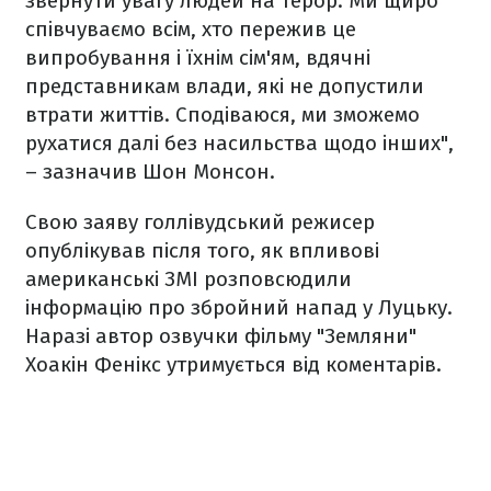
звернути увагу людей на терор. Ми щиро
співчуваємо всім, хто пережив це
випробування і їхнім сім'ям, вдячні
представникам влади, які не допустили
втрати життів. Сподіваюся, ми зможемо
рухатися далі без насильства щодо інших",
– зазначив Шон Монсон.
Свою заяву голлівудський режисер
опублікував після того, як впливові
американські ЗМІ розповсюдили
інформацію про збройний напад у Луцьку.
Наразі автор озвучки фільму "Земляни"
Хоакін Фенікс утримується від коментарів.