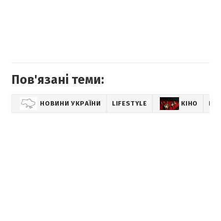
Пов'язані теми:
НОВИНИ УКРАЇНИ
LIFESTYLE
КІНО
НО