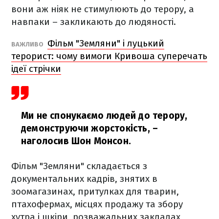
вони аж ніяк не стимулюють до терору, а
навпаки – закликають до людяності.
Фільм "Земляни" і луцький
ВАЖЛИВО
терорист: чому вимоги Кривоша суперечать
ідеї стрічки
Ми не спонукаємо людей до терору,
демонструючи жорстокість,
–
наголосив Шон Монсон.
Фільм "Земляни" складається з
документальних кадрів, знятих
в
зоомагазинах, притулках для тварин,
птахофермах, місцях продажу та збору
хутра і шкіри, розважальних закладах,