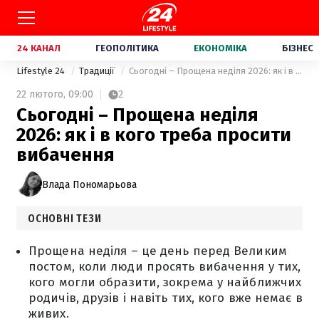
24 КАНАЛ
ГЕОПОЛІТИКА
ЕКОНОМІКА
БІЗНЕС
Lifestyle 24
Традиції
Сьогодні – Прощена неділя 2026: як і в кого треба просити вибачення
22 лютого,
09:00
2
Сьогодні – Прощена неділя
2026: як і в кого треба просити
вибачення
Влада Пономарьова
ОСНОВНІ ТЕЗИ
Прощена неділя – це день перед Великим
постом, коли люди просять вибачення у тих,
кого могли образити, зокрема у найближчих
родичів, друзів і навіть тих, кого вже немає в
живих.