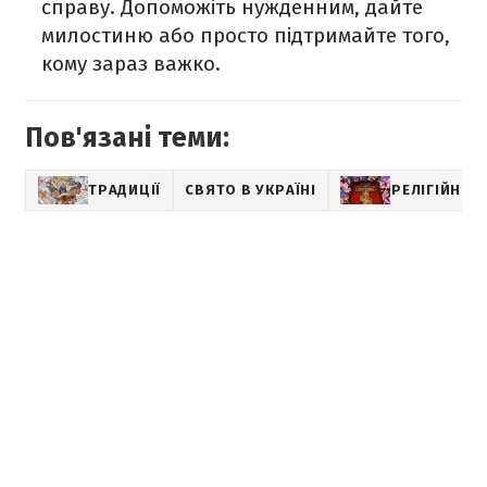
справу. Допоможіть нужденним, дайте
милостиню або просто підтримайте того,
кому зараз важко.
Пов'язані теми:
ТРАДИЦІЇ
СВЯТО В УКРАЇНІ
РЕЛІГІЙНІ С