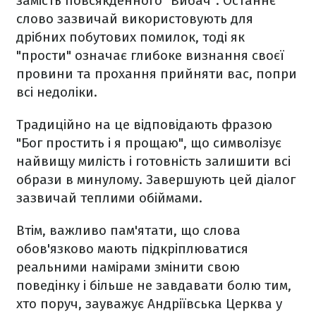
замість повсякденного "Вибач". Останнє
слово зазвичай використовують для
дрібних побутових помилок, тоді як
"прости" означає глибоке визнання своєї
провини та прохання прийняти вас, попри
всі недоліки.
Традиційно на це відповідають фразою
"Бог простить і я прощаю", що символізує
найвищу милість і готовність залишити всі
образи в минулому. Завершують цей діалог
зазвичай теплими обіймами.
Втім, важливо пам'ятати, що слова
обов'язково мають підкріплюватися
реальними намірами змінити свою
поведінку і більше не завдавати болю тим,
хто поруч, зауважує Андріївська Церква у