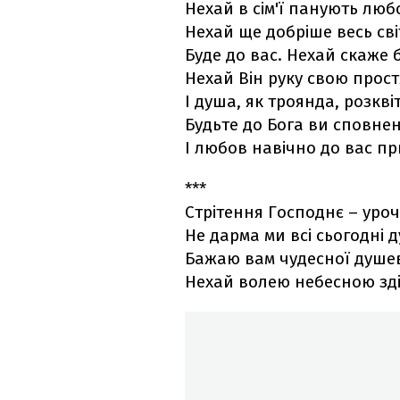
Нехай в сім'ї панують любо
Нехай ще добріше весь сві
Буде до вас. Нехай скаже бі
Нехай Він руку свою прост
І душа, як троянда, розкві
Будьте до Бога ви сповнен
І любов навічно до вас пр
***
Стрітення Господнє – уроч
Не дарма ми всі сьогодні д
Бажаю вам чудесної душев
Нехай волею небесною здій