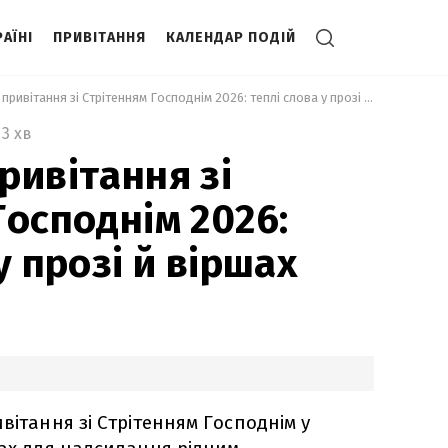
АЇНІ
ПРИВІТАННЯ
КАЛЕНДАР ПОДІЙ
 Найщиріші привітання зі Стрітенням Господнім 2026: теплі слова у прозі й віршах 
3 хв
ривітання зі
Господнім 2026:
у прозі й віршах
вітання зі Стрітенням Господнім у