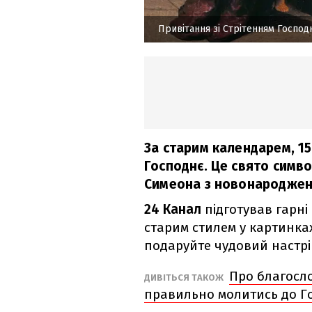
Привітання зі Стрітенням Господ
За старим календарем, 1
Господнє. Це свято симво
Симеона з новонароджен
24 Канал
підготував гарні
старим стилем у картинках,
подаруйте чудовий настрі
Про благосло
ДИВІТЬСЯ ТАКОЖ
правильно молитись до Го