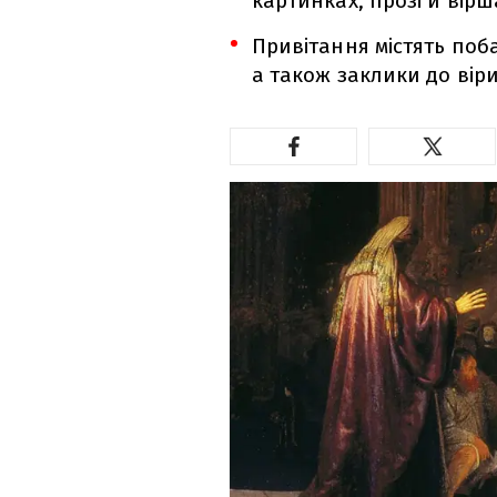
картинках, прозі й вір
Привітання містять поба
а також заклики до віри,