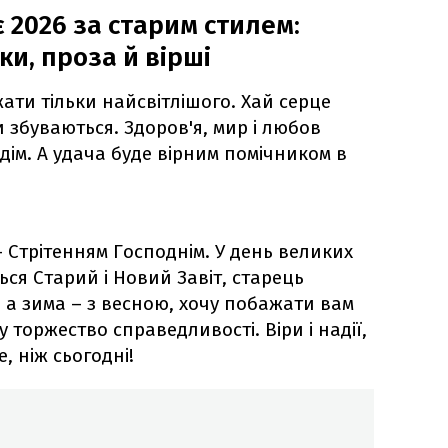
 2026 за старим стилем:
и, проза й вірші
ати тільки найсвітлішого. Хай серце
и збуваються. Здоров'я, мир і любов
ім. А удача буде вірним помічником в
 Стрітенням Господнім. У день великих
ься Старий і Новий Завіт, старець
 а зима – з весною, хочу побажати вам
 у торжество справедливості. Віри і надії,
 ніж сьогодні!