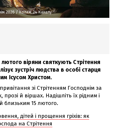
нім 2026
/ Колаж 24 Каналу
5 лютого віряни святкують Стрітення
лізує зустріч людства в особі старця
им Ісусом Христом.
 привітання зі Стрітенням Господнім за
 прозі й віршах. Надішліть їх рідним і
й близьким 15 лютого.
вення, дітей і прощення гріхів: як
спода на Стрітення