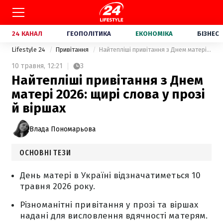
24 КАНАЛ
ГЕОПОЛІТИКА
ЕКОНОМІКА
БІЗНЕС
Lifestyle 24
Привітання
Найтепліші привітання з Днем матері 2026: щирі слова у прозі й віршах
10 травня,
12:21
3
Найтепліші привітання з Днем
матері 2026: щирі слова у прозі
й віршах
Влада Пономарьова
ОСНОВНІ ТЕЗИ
День матері в Україні відзначатиметься 10
травня 2026 року.
Різноманітні привітання у прозі та віршах
надані для висловлення вдячності матерям.