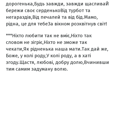
дорогенька,
Будь завжди, завжди щаслива
Й
бережи своє серденько
Від турбот та
негараздів,
Від печалей та від бід.
Мамо,
рідна, це для тебе
За вікном розквітнув світ!
***
Ніхто любити так не вміє,
Ніхто так
словом не зігріє,
Ніхто не зможе так
чекати,
Як рідненька наша мати.
Так дай же,
Боже, у колі роду,
У колі роду, а в хаті
згоду.
Щастя, любові, добру долю,
Вчинивши
тим самим задуману волю.