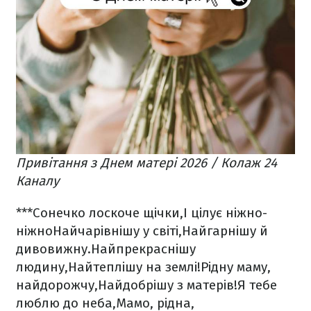
Привітання з Днем матері 2026 / Колаж 24
Каналу
***
Сонечко лоскоче щічки,
І цілує ніжно-
ніжно
Найчарівнішу у світі,
Найгарнішу й
дивовижну.
Найпрекраснішу
людину,
Найтеплішу на землі!
Рідну маму,
найдорожчу,
Найдобрішу з матерів!
Я тебе
люблю до неба,
Мамо, рідна,