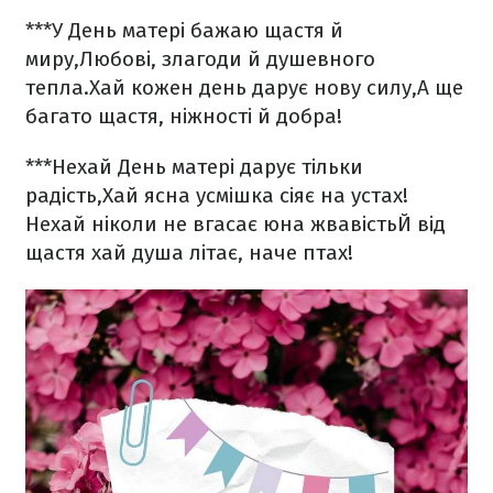
***
У День матері бажаю щастя й
миру,
Любові, злагоди й душевного
тепла.
Хай кожен день дарує нову силу,
А ще
багато щастя, ніжності й добра!
***
Нехай День матері дарує тільки
радість,
Хай ясна усмішка сіяє на устах!
Нехай ніколи не вгасає юна жвавість
Й від
щастя хай душа літає, наче птах!