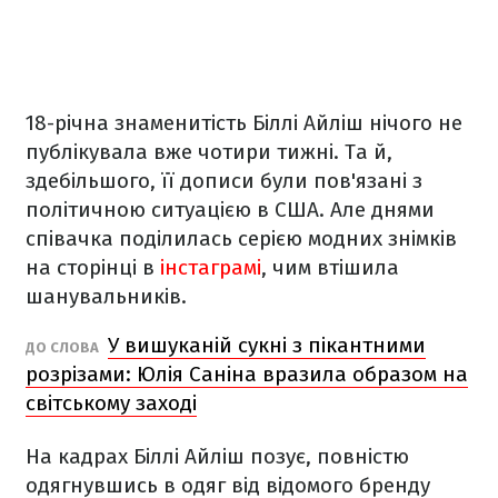
18-річна знаменитість Біллі Айліш нічого не
публікувала вже чотири тижні. Та й,
здебільшого, її дописи були пов'язані з
політичною ситуацією в США. Але днями
співачка поділилась серією модних знімків
на сторінці в
інстаграмі
, чим втішила
шанувальників.
У вишуканій сукні з пікантними
ДО СЛОВА
розрізами: Юлія Саніна вразила образом на
світському заході
На кадрах Біллі Айліш позує, повністю
одягнувшись в одяг від відомого бренду