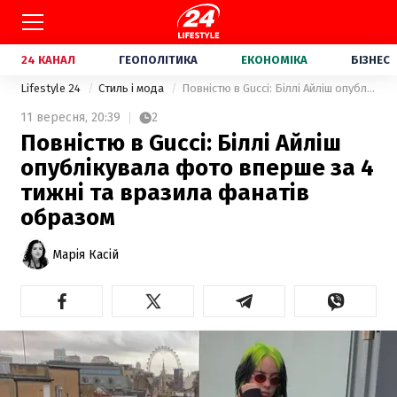
24 КАНАЛ
ГЕОПОЛІТИКА
ЕКОНОМІКА
БІЗНЕС
Lifestyle 24
Стиль і мода
Повністю в Gucci: Біллі Айліш опублікувала фото вперше за 4 тижні та вразила фанатів образом
11 вересня,
20:39
2
Повністю в Gucci: Біллі Айліш
опублікувала фото вперше за 4
тижні та вразила фанатів
образом
Марія Касій