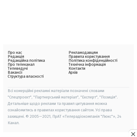
Про нас
Рекламодавцям
Редакція
Правила користування
Редакційна політика
Політика конфіденційності
Про телеканал
Технічна інформація
Телеведучі
Контакти
Вакансії
Архів
Структура власності
Всі комерційні рекламні матеріали позначені словами
"Спецпроєкт", "Партнерський матеріал", "Експерт", "Позиція".
Детальніше щодо реклами та правил цитування можна
ознайомитись в правилах користування сайтом. Усі права
захищені. © 2005—2021, ПрАТ «Телерадіокомпанія "Люкс"», 24
Канал.