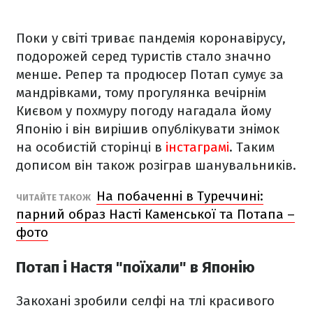
Поки у світі триває пандемія коронавірусу,
подорожей серед туристів стало значно
менше. Репер та продюсер Потап сумує за
мандрівками, тому прогулянка вечірнім
Києвом у похмуру погоду нагадала йому
Японію і він вирішив опублікувати знімок
на особистій сторінці в
інстаграмі
. Таким
дописом він також розіграв шанувальників.
На побаченні в Туреччині:
ЧИТАЙТЕ ТАКОЖ
парний образ Насті Каменської та Потапа –
фото
Потап і Настя "поїхали" в Японію
Закохані зробили селфі на тлі красивого