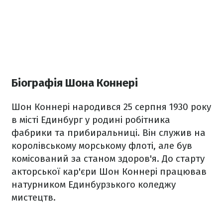
Біографія Шона Коннері
Шон Коннері народився 25 серпня 1930 року
в місті Единбург у родині робітника
фабрики та прибиральниці. Він служив на
королівському морському флоті, але був
комісований за станом здоров'я. До старту
акторської кар'єри Шон Коннері працював
натурником Единбурзького коледжу
мистецтв.