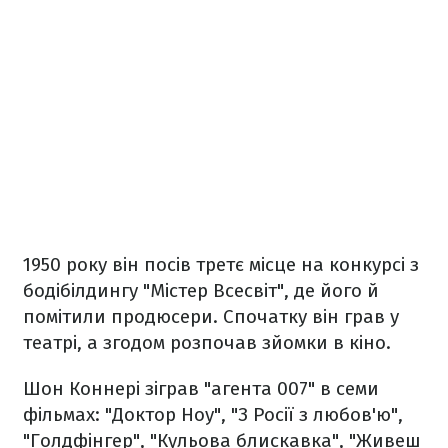
1950 року він посів третє місце на конкурсі з
бодібілдингу "Містер Всесвіт", де його й
помітили продюсери. Спочатку він грав у
театрі, а згодом розпочав зйомки в кіно.
Шон Коннері зіграв "агента 007" в семи
фільмах: "Доктор Ноу", "З Росії з любов'ю",
"Голдфінгер", "Кульова блискавка", "Живеш