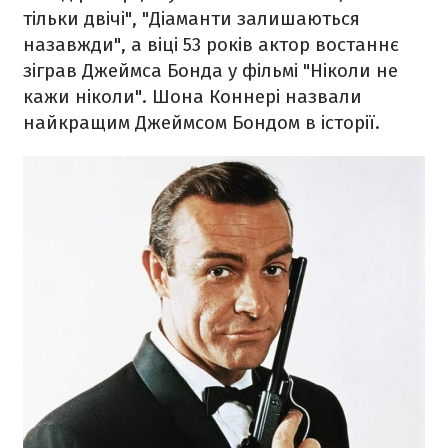
тільки двічі", "Діаманти залишаються
назавжди", а віці 53 років актор востаннє
зіграв Джеймса Бонда у фільмі "Ніколи не
кажи ніколи". Шона Коннері назвали
найкращим Джеймсом Бондом в історії.