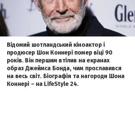
Відомий шотландський кіноактор і
продюсер Шон Коннері помер віці 90
років. Він першим втілив на екранах
образ Джеймса Бонда, чим прославився
на весь світ. Біографія та нагороди Шона
Коннері – на LifeStyle 24.