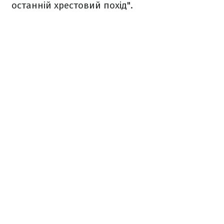
останній хрестовий похід".