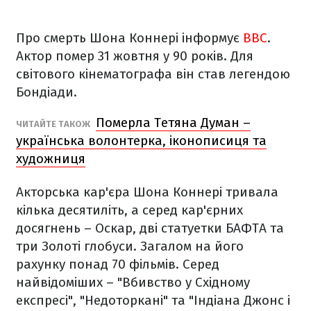
Про смерть Шона Коннері інформує
BBC
.
Актор помер 31 жовтня у 90 років. Для
світового кінематографа він став легендою
Бондіади.
Померла Тетяна Думан –
ЧИТАЙТЕ ТАКОЖ
українська волонтерка, іконописиця та
художниця
Акторська кар'єра Шона Коннері тривала
кілька десятиліть, а серед кар'єрних
досягнень – Оскар, дві статуетки БАФТА та
три Золоті глобуси. Загалом на його
рахунку понад 70 фільмів. Серед
найвідоміших – "Вбивство у Східному
експресі", "Недоторкані" та "Індіана Джонс і