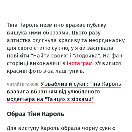
Тіна Кароль незмінно вражає публіку
вишуканими образами. Цього разу
артистка одягнула красиву та неординарну
для свого стилю сукню, у якій заспівала
нові хіти "Найти своих" і "Лодочка". На фан-
сторінці виконавиці в
інстаграмі
з'явилися
красиві фото з-за лаштунків.
У звабливій сукні: Тіна Кароль
ЧИТАЙТЕ ТАКОЖ
вразила вбранням від улюбленого
модельєра на "Танцях з зірками"
Образ Тіни Кароль
Для виступу Кароль обрала чорну сукню