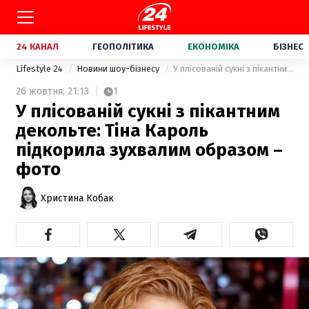
24 КАНАЛ
ГЕОПОЛІТИКА
ЕКОНОМІКА
БІЗНЕС
Lifestyle 24
Новини шоу-бізнесу
У плісованій сукні з пікантним декольте: Тіна Кароль підкорила зухвалим образом – фото
26 жовтня,
21:13
1
У плісованій сукні з пікантним
декольте: Тіна Кароль
підкорила зухвалим образом –
фото
Христина Кобак