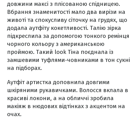
довжини максі з плісованою спідницею.
Вбрання знаменитості мало два вирізи на
животі та спокусливу сіточку на грудях, що
додала аутфіту кокетливості. Талію зірка
підкреслила за допомогою тонкого ремінця
чорного кольору з американською
проймою. Такий look Тіна поєднала із
замшевими туфлями-човниками в тон сукні
на підборах.
Аутфіт артистка доповнила довгими
шкіряними рукавичками. Волосся вклала в
красиві локони, а на обличчі зробила
макіяж в нюдових відтінках з акцентом на
очах.