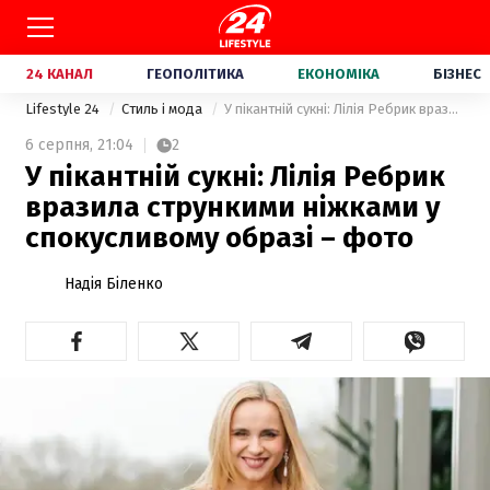
24 КАНАЛ
ГЕОПОЛІТИКА
ЕКОНОМІКА
БІЗНЕС
Lifestyle 24
Стиль і мода
У пікантній сукні: Лілія Ребрик вразила стрункими ніжками у спокусливому образі – фото
6 серпня,
21:04
2
У пікантній сукні: Лілія Ребрик
вразила стрункими ніжками у
спокусливому образі – фото
Надія Біленко