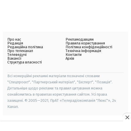
Про нас
Рекламодавцям
Редакція
Правила користування
Редакційна політика
Політика конфіденційності
Про телеканал
Технічна інформація
Телеведучі
Контакти
Вакансії
Архів
Структура власності
Всі комерційні рекламні матеріали позначені словами
"Спецпроєкт", "Партнерський матеріал", "Експерт", "Позиція".
Детальніше щодо реклами та правил цитування можна
ознайомитись в правилах користування сайтом. Усі права
захищені. © 2005—2021, ПрАТ «Телерадіокомпанія "Люкс"», 24
Канал.