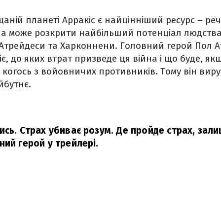
щаній планеті Арракіс є найцінніший ресурс –
реч
на може розкрити найбільший потенціал людства
Атрейдеси та Харконнени. Головний герой Пол А
іє, до яких втрат призведе ця війна і що буде, я
 когось з войовничих противників. Тому він виру
йбутнє.
сь. Страх убиває розум. Де пройде страх, залиш
ний герой у трейлері.