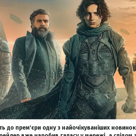
ть до прем'єри одну з найочікуваніших новинок
рейлер вже наробив галасу у мережі, а слідом 