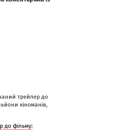
ваний трейлер до
льйони кіноманів,
 до фільму: