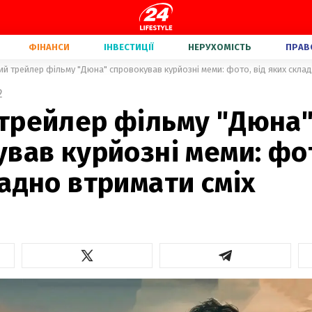
ФІНАНСИ
ІНВЕСТИЦІЇ
НЕРУХОМІСТЬ
ПРАВ
й трейлер фільму "Дюна" спровокував курйозні меми: фото, від яких склад
2
трейлер фільму "Дюна
вав курйозні меми: фот
адно втримати сміх