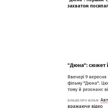
захватом посипал
"Дюна": сюжет 
Ввечері 9 вересня
фільму "Дюна". Цю
тому й резонанс в
Авт
БІЛЬШЕ ПРО ФІЛЬМ
вражаюче відео