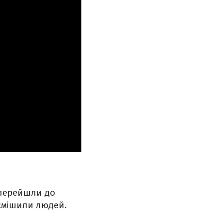
 перейшли до
зсмішили людей.