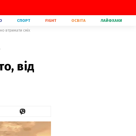
О
СПОРТ
FIGHT
ОСВІТА
ЛАЙФХАКИ
но втримати сміх
"
о, від