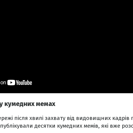
 у кумедних мемах
ережі після хвилі захвату від видовищних кадрів
 опублікували десятки кумедних мемів, які вже ро