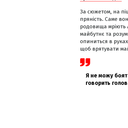
За сюжетом, на пі
пряність. Саме во
родовища мріють 
майбутнє та розум
опиниться в руках
щоб врятувати ма
Я не можу бояти
говорить голов