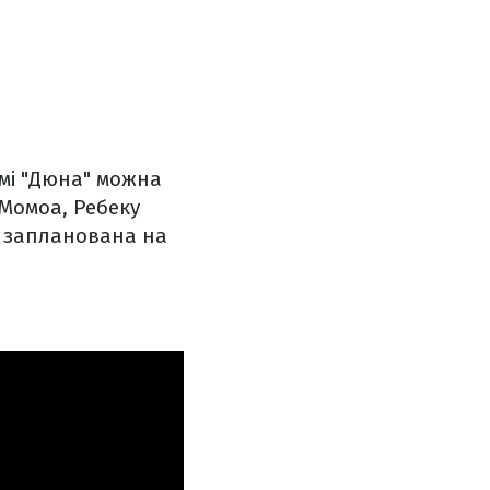
ьмі "Дюна" можна
Момоа, Ребеку
а запланована на