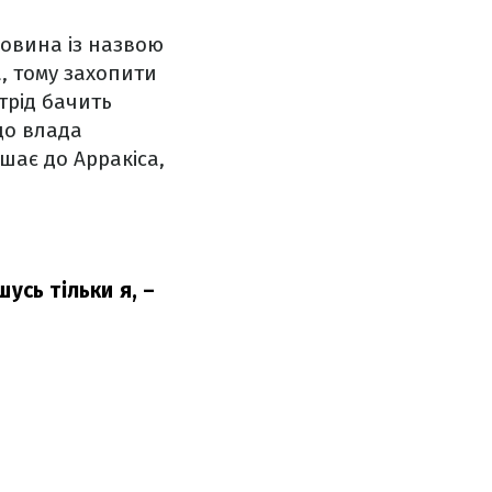
овина із назвою
, тому захопити
трід бачить
кщо влада
шає до Арракіса,
усь тільки я, –