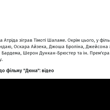
 Атріда зіграв Тімоті Шаламе. Окрім цього, у філ
ендаю, Оскара Айзека, Джоша Броліна, Джейсона 
 Бардема, Шерон Дункан-Брюстер та ін. Прем'єр
у.
до фільму "Дюна": відео