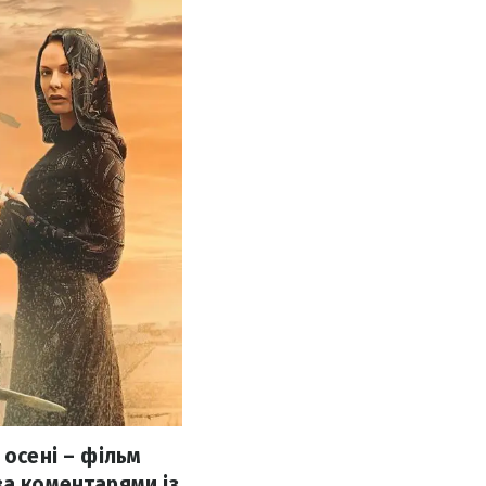
 осені – фільм
за коментарями із