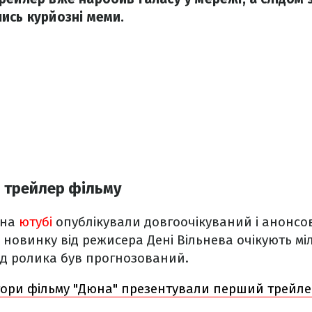
ись курйозні меми.
і трейлер фільму
 на
ютубі
опублікували довгоочікуваний і анонсо
 новинку від режисера Дені Вільнева очікують мі
ід ролика був прогнозований.
ори фільму "Дюна" презентували перший трейлер