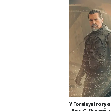
У Голлівуді готую
"Дюна". Перший т