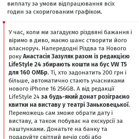
виплату за умови відпрацювання всіх
годин за скоригованим графіком.
У час, коли ми загадуємо різдвяні бажання і
віримо в диво, маємо шанс створити його
власноруч. Напередодні Різдва та Нового
року
Анастасія Зазуляк разом із редакцією
LifeStyle 24 збирають кошти на бус VW T5
для 160 ОМБр
. Ті, хто задонатить 200 грн і
більше, автоматично стають учасниками
нового iPhone 16 256GB.
А від редакції
LifeStyle 24
за будь-який донат розіграємо
квитки на виставу у театрі Заньковецької
.
Переможець сам зможе обрати дату і
виставу, а також побуває на екскурсії за
лаштунками. Донатьте на банку та
подаруйте світлий вечір собі або