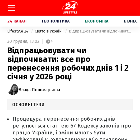
24 КАНАЛ
ГЕОПОЛІТИКА
ЕКОНОМІКА
БІЗНЕС
Lifestyle 24
Свято в Україні
Відпрацьовувати чи відпочивати: все про перенесення робочих днів 1 і 2 січня у 2026 році
30 грудня,
13:02
4
Відпрацьовувати чи
відпочивати: все про
перенесення робочих днів 1 і 2
січня у 2026 році
Влада Пономарьова
ОСНОВНІ ТЕЗИ
Процедура перенесення робочих днів
регулюється статтею 67 Кодексу законів про
працю України, і зміни мають бути
зафіксовані у колективному або трудовому