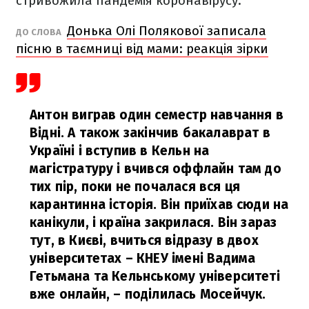
стривожила пандемія коронавірусу.
Донька Олі Полякової записала
ДО СЛОВА
пісню в таємниці від мами: реакція зірки
Антон виграв один семестр навчання в
Відні. А також закінчив бакалаврат в
Україні і вступив в Кельн на
магістратуру і вчився оффлайн там до
тих пір, поки не почалася вся ця
карантинна історія. Він приїхав сюди на
канікули, і країна закрилася. Він зараз
тут, в Києві, вчиться відразу в двох
університетах – КНЕУ імені Вадима
Гетьмана та Кельнському університеті
вже онлайн,
– поділилась Мосейчук.