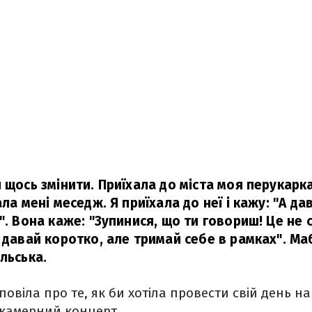
 щось змінити. Приїхала до міста моя перукарка,
ала мені меседж. Я приїхала до неї і кажу: "А да
". Вона каже: "Зупинися, що ти говориш! Це не се
 давай коротко, але тримай себе в рамках". Ма
льська.
зповіла про те, як би хотіла провести свій день 
 камерний концерт.