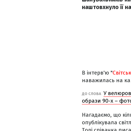
наштовхнуло її на
В інтерв'ю "
Світсь
наважилась на кар
У велюров
ДО СЛОВА
образи 90-х – фот
Нагадаємо, що кіл
опублікувала світ
Тоді співачка писа