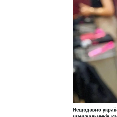
Нещодавно україн
шанувальників ка