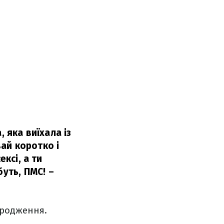
 яка виїхала із
вай коротко і
ксі, а ти
буть, ПМС!
–
народження.