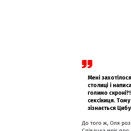
Мені захотілося
столиці і напис
голимо скроні?!
сексікиця. Тому
зізнається Цибу
До того ж, Оля ро
Співачка мріє про