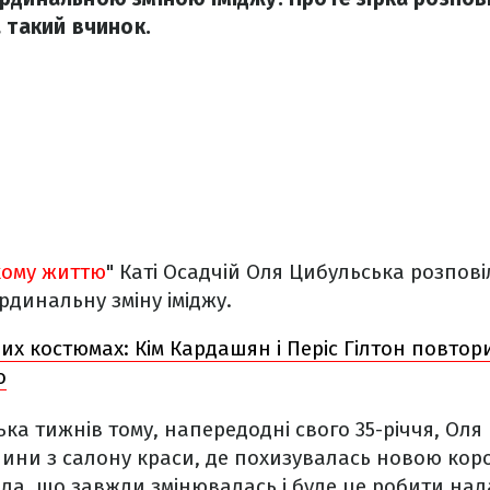
 такий вчинок.
кому життю
" Каті Осадчій Оля Цибульська розпові
динальну зміну іміджу.
их костюмах: Кім Кардашян і Періс Гілтон повтор
о
ька тижнів тому, напередодні свого 35-річчя, Оля
лини з салону краси, де похизувалась новою ко
ла, що завжди змінювалась і буде це робити надал