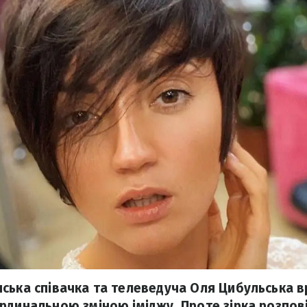
ська співачка та телеведуча Оля Цибульська в
рдинальною зміною іміджу. Проте зірка розпов