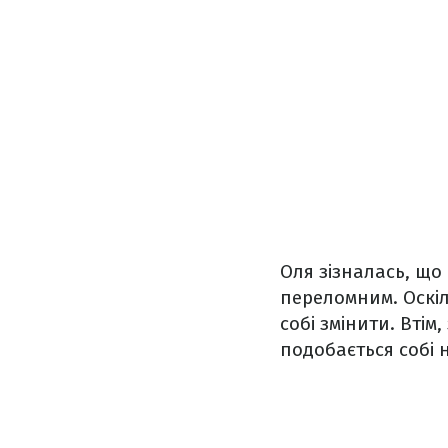
Оля зізналась, що 
переломним. Оскіль
собі змінити. Вті
подобається собі 