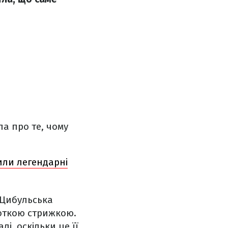
ла про те, чому
или легендарні
 Цибульська
роткою стрижкою.
і, оскільки це її