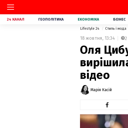
24 КАНАЛ
ГЕОПОЛІТИКА
ЕКОНОМІКА
БІЗНЕС
Lifestyle 24
Стиль і мода
18 жовтня,
13:34
2
Оля Цибу
вирішила
відео
Марія Касій