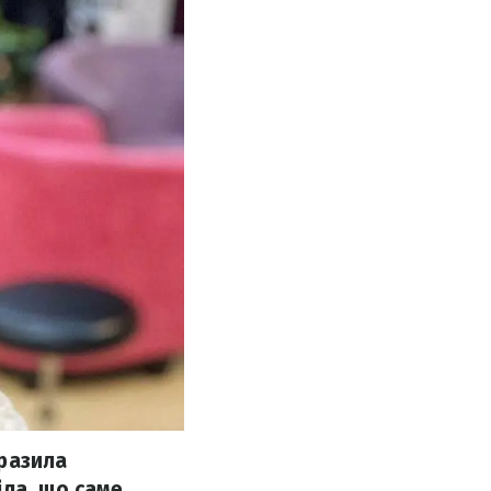
разила
іла, що саме