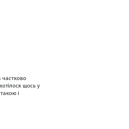
а частково
ахотілося щось у
 такою і