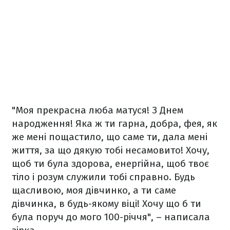
"Моя прекрасна люба матуся! З Днем
народження! Яка ж ти гарна, добра, фея, як
же мені пощастило, що саме ти, дала мені
життя, за що дякую тобі несамовито! Хочу,
щоб ти була здорова, енергійна, щоб твоє
тіло і розум служили тобі справно. Будь
щасливою, моя дівчинко, а ти саме
дівчинка, в будь-якому віці! Хочу що б ти
була поруч до мого 100-річчя", – написала