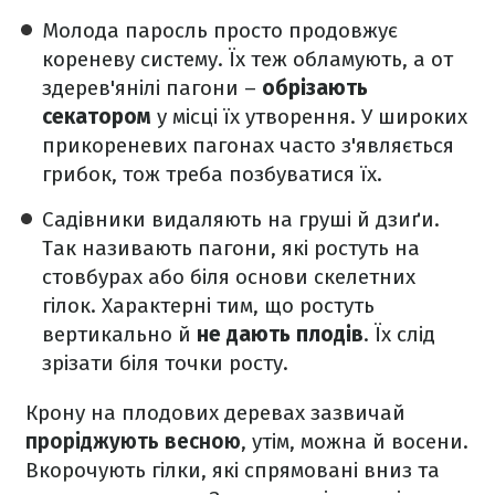
Молода паросль просто продовжує
кореневу систему. Їх теж обламують, а от
здерев'янілі пагони –
обрізають
секатором
у місці їх утворення. У широких
прикореневих пагонах часто з'являється
грибок, тож треба позбуватися їх.
Садівники видаляють на груші й дзиґи.
Так називають пагони, які ростуть на
стовбурах або біля основи скелетних
гілок. Характерні тим, що ростуть
вертикально й
не дають плодів
. Їх слід
зрізати біля точки росту.
Крону на плодових деревах зазвичай
проріджують весною
, утім, можна й восени.
Вкорочують гілки, які спрямовані вниз та