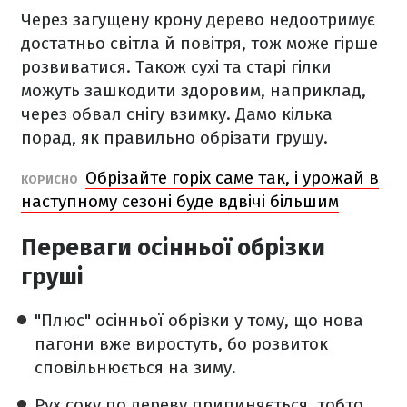
Через загущену крону дерево недоотримує
достатньо світла й повітря, тож може гірше
розвиватися. Також сухі та старі гілки
можуть зашкодити здоровим, наприклад,
через обвал снігу взимку. Дамо кілька
порад, як правильно обрізати грушу.
Обрізайте горіх саме так, і урожай в
КОРИСНО
наступному сезоні буде вдвічі більшим
Переваги осінньої обрізки
груші
"Плюс" осінньої обрізки у тому, що нова
пагони вже виростуть, бо розвиток
сповільнюється на зиму.
Рух соку по дереву припиняється, тобто,