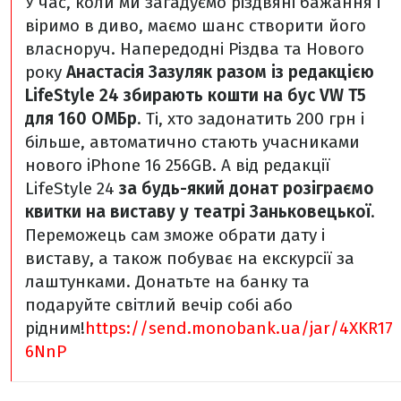
У час, коли ми загадуємо різдвяні бажання і
віримо в диво, маємо шанс створити його
власноруч. Напередодні Різдва та Нового
року
Анастасія Зазуляк разом із редакцією
LifeStyle 24 збирають кошти на бус VW T5
для 160 ОМБр
. Ті, хто задонатить 200 грн і
більше, автоматично стають учасниками
нового iPhone 16 256GB.
А від редакції
LifeStyle 24
за будь-який донат розіграємо
квитки на виставу у театрі Заньковецької
.
Переможець сам зможе обрати дату і
виставу, а також побуває на екскурсії за
лаштунками. Донатьте на банку та
подаруйте світлий вечір собі або
рідним!
https://send.monobank.ua/jar/4XKR17
6NnP