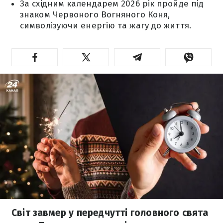
За східним календарем 2026 рік пройде під
знаком Червоного Вогняного Коня,
символізуючи енергію та жагу до життя.
Світ завмер у передчутті головного свята