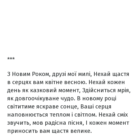
***
З Новим Роком, друзі мої милі,
Нехай щастя
в серцях вам квітне весною.
Нехай кожен
день як казковий момент,
Здійсниться мрія,
як довгоочікуване чудо.
В новому році
світитиме яскраве сонце,
Ваші серця
наповнюється теплом і світлом.
Нехай сміх
звучить, мов радісна пісня,
І кожен момент
приносить вам щастя велике.