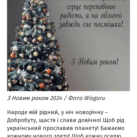
З Новим роком 2024 / Фото Wisguru
Народе мій рідний, у ніч новорічну –
Добробуту, щастя і слави довічно!
Щоб рід
український прославив планету!
Бажаємо
кожному нового злету!
Щоб кожну оселю