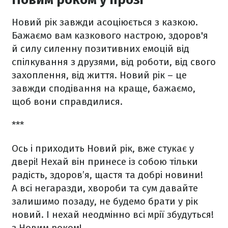
Новий рік завжди асоціюється з казкою.
Бажаємо вам казкового настрою, здоров'я
й силу силенну позитивних емоцій від
спілкування з друзями, від роботи, від свого
захоплення, від життя. Новий рік – це
завжди сподівання на краще, бажаємо,
щоб вони справдилися.
***
Ось і приходить Новий рік, вже стукає у
двері! Нехай він принесе із собою тільки
радість, здоров’я, щастя та добрі новини!
А всі негаразди, хвороби та сум давайте
залишимо позаду, не будемо брати у рік
новий. І нехай неодмінно всі мрії збудуться!
з Новим роком!