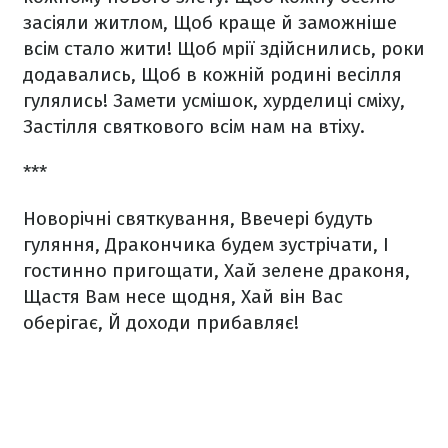
засіяли житлом,
Щоб краще й заможніше
всім стало жити!
Щоб мрії здійснились, роки
додавались,
Щоб в кожній родині весілля
гулялись!
Замети усмішок, хурделиці сміху,
Застілля святкового всім нам на втіху.
***
Новорічні святкування,
Ввечері будуть
гуляння,
Дракончика будем зустрічати,
І
гостинно пригощати,
Хай зелене драконя,
Щастя Вам несе щодня,
Хай він Вас
оберігає,
Й доходи прибавляє!