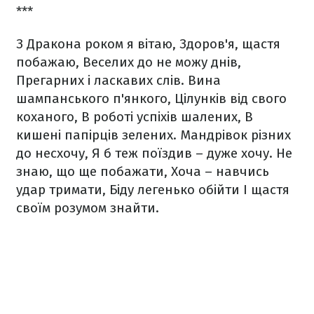
***
З Дракона роком я вітаю,
Здоров'я, щастя
побажаю,
Веселих до не можу днів,
Прегарних і ласкавих слів.
Вина
шампанського п'янкого,
Цілунків від свого
коханого,
В роботі успіхів шалених,
В
кишені папірців зелених.
Мандрівок різних
до несхочу,
Я б теж поїздив – дуже хочу.
Не
знаю, що ще побажати,
Хоча – навчись
удар тримати,
Біду легенько обійти
І щастя
своїм розумом знайти.