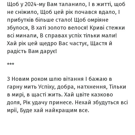
Щоб у 2024-му Вам таланило,
І в житті, щоб
не сніжило,
Щоб цей рік почався вдало,
І
прибутків більше стало!
Щоб омріяне
збулося,
В хаті золото велося!
Криві стежки
всі минали,
В справах успіх тільки мали!
Хай рік цей щедро Вас частує,
Щастя й
радість Вам дарує!
***
З Новим роком шлю вітання
І бажаю в
гарну мить
Успіху, добра, натхнення,
Тільки
в мирі, в щасті жить.
Хай цвіте казково
доля,
Рік удачу принесе.
Нехай збудуться всі
мрії,
Буде хай найкращим все.