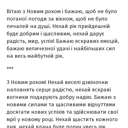
Вітаю з Новим роком і бажаю, щоб не було
поганої погоди за вікном, щоб не було
печалей на душі. Нехай рік прийдешній
буде добрим і щасливим, нехай дарує
радість, мир, успіх! Бажаю яскравих емоцій,
бажаю величезної удачі і найбільших сил
на весь майбутній рік.
***
З Новим роком! Нехай веселі дзвіночки
наповнять серце радістю, нехай яскраві
вогники подарують добру надію. Бажаю з
новими силами та щасливими відчуттями
досягати нових успіхів та здійснювати свої
мрії у новому році. Нехай щастить кожного
дня, нехай вдача буде поруч увесь рік.