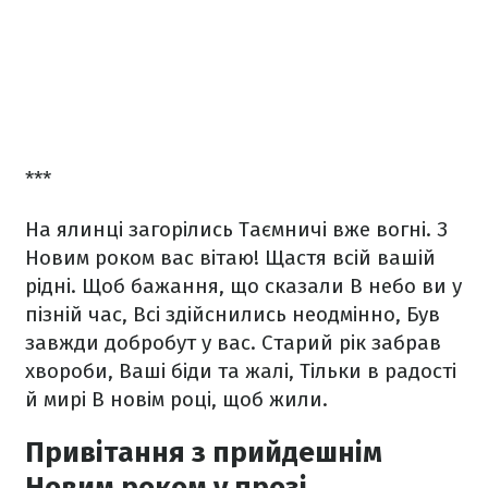
***
На ялинці загорілись
Таємничі вже вогні.
З
Новим роком вас вітаю!
Щастя всій вашій
рідні.
Щоб бажання, що сказали
В небо ви у
пізній час,
Всі здійснились неодмінно,
Був
завжди добробут у вас.
Старий рік забрав
хвороби,
Ваші біди та жалі,
Тільки в радості
й мирі
В новім році, щоб жили.
Привітання з прийдешнім
Новим роком у прозі