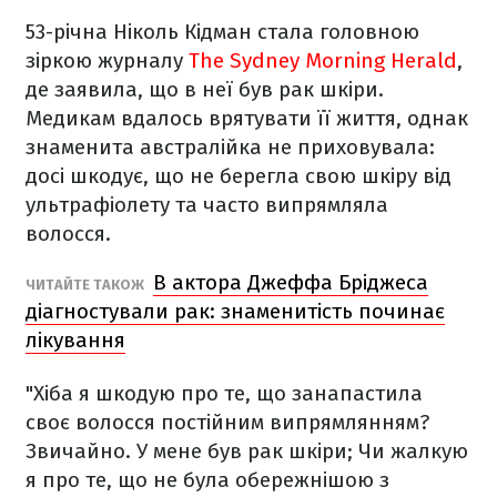
53-річна Ніколь Кідман стала головною
зіркою журналу
The Sydney Morning Herald
,
де заявила, що в неї був рак шкіри.
Медикам вдалось врятувати її життя, однак
знаменита австралійка не приховувала:
досі шкодує, що не берегла свою шкіру від
ультрафіолету та часто випрямляла
волосся.
В актора Джеффа Бріджеса
ЧИТАЙТЕ ТАКОЖ
діагностували рак: знаменитість починає
лікування
"Хіба я шкодую про те, що занапастила
своє волосся постійним випрямлянням?
Звичайно. У мене був рак шкіри; Чи жалкую
я про те, що не була обережнішою з