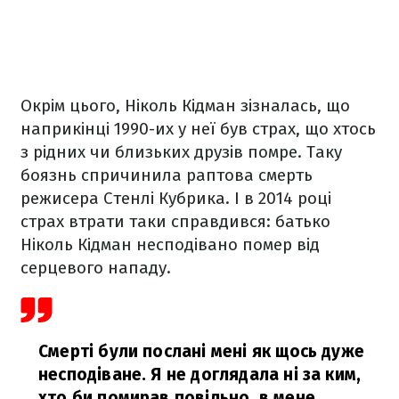
Окрім цього, Ніколь Кідман зізналась, що
наприкінці 1990-их у неї був страх, що хтось
з рідних чи близьких друзів помре. Таку
боязнь спричинила раптова смерть
режисера Стенлі Кубрика. І в 2014 році
страх втрати таки справдився: батько
Ніколь Кідман несподівано помер від
серцевого нападу.
Смерті були послані мені як щось дуже
несподіване. Я не доглядала ні за ким,
хто би помирав повільно, в мене