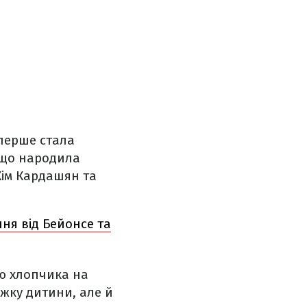
перше стала
, що народила
Кім Кардашян та
ння від Бейонсе та
ю хлопчика на
іжку дитини, але й