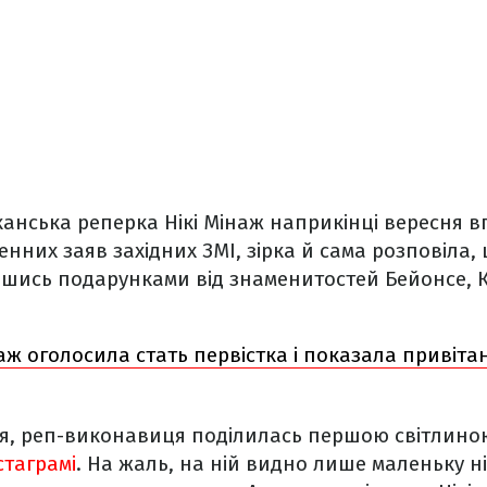
анська реперка Нікі Мінаж наприкінці вересня в
енних заяв західних ЗМІ, зірка й сама розповіла
вшись подарунками від знаменитостей Бейонсе, 
наж оголосила стать первістка і показала привіта
тня, реп-виконавиця поділилась першою світлино
стаграмі
. На жаль, на ній видно лише маленьку н