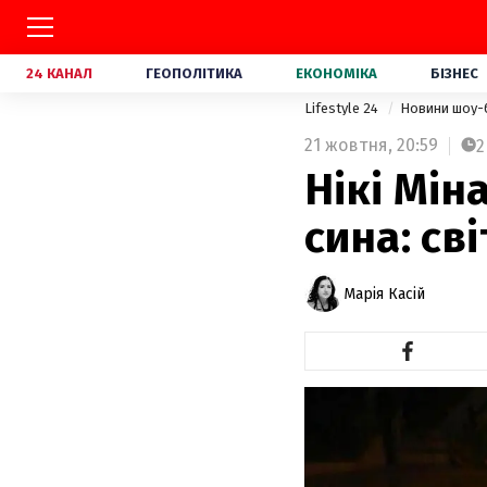
24 КАНАЛ
ГЕОПОЛІТИКА
ЕКОНОМІКА
БІЗНЕС
Lifestyle 24
Новини шоу-
21 жовтня,
20:59
2
Нікі Мі
сина: св
Марія Касій