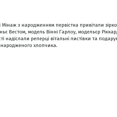
і Мінаж з народженням первістка привітали зірков
ньє Вестом, модель Вінні Гарлоу, модельєр Ріккар
ті надіслали реперці вітальні листівки та подару
вонародженого хлопчика.