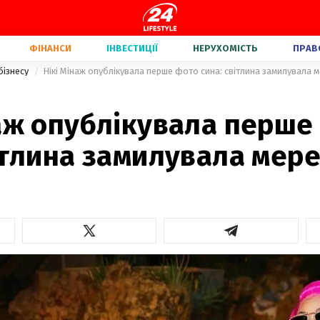
ФІНАНСИ
ІНВЕСТИЦІЇ
НЕРУХОМІСТЬ
ПРАВ
бізнесу
Нікі Мінаж опублікувала перше фото сина: світлина замилувала 
наж опублікувала перше
ітлина замилувала мер