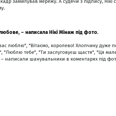
адр замилував мережу. А судячи з підпису, Нікі
му.
 любове,
– написала Нікі Мінаж під фото.
 вас люблю", "Вітаємо, королево! Хлопчику дуже 
", "Люблю тебе", "Ти заслуговуєш щастя", "Ця мал
 – написали шанувальники в коментарях під фот