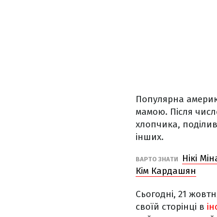
Популярна америк
мамою. Після числ
хлопчика, поділи
інших.
Нікі Мі
ВАРТО ЗНАТИ
Кім Кардашян
Сьогодні, 21 жов
своїй сторінці в
ін