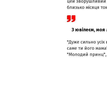
цей зворушливий к
близько місяця то
З ювілеєм, моя
"Дуже сильно усіх
саме ти його мама
"Молодий принц",