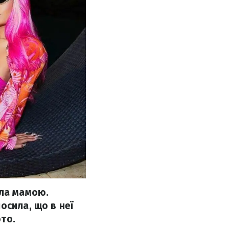
ала мамою.
осила, що в неї
то.