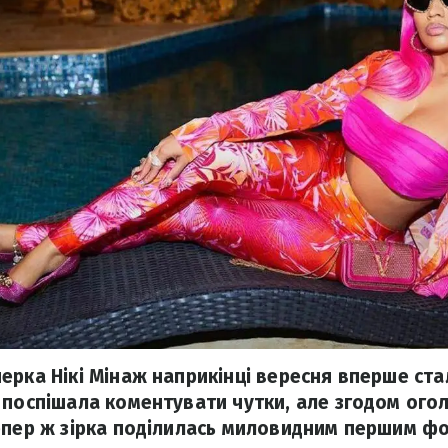
ерка Нікі Мінаж наприкінці вересня вперше ст
 поспішала коментувати чутки, але згодом огол
епер ж зірка поділилась миловидним першим фо