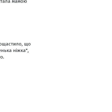
 стала мамою
пощастило, що
енька ніжка",
о.