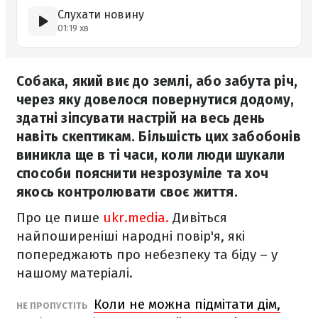
Слухати новину
01:19 хв
Собака, який виє до землі, або забута річ,
через яку довелося повернутися додому,
здатні зіпсувати настрій на весь день
навіть скептикам. Більшість цих забобонів
виникла ще в ті часи, коли люди шукали
способи пояснити незрозуміле та хоч
якось контролювати своє життя.
Про це пише
ukr.media.
Дивіться
найпоширеніші народні повір'я, які
попереджають про небезпеку та біду – у
нашому матеріалі.
Коли не можна підмітати дім,
НЕ ПРОПУСТІТЬ