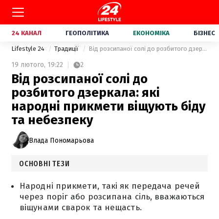
24 КАНАЛ
ГЕОПОЛІТИКА
ЕКОНОМІКА
БІЗНЕС
Lifestyle 24
Традиції
Від розсипаної солі до розбитого дзеркала: які народні прикмети віщують біду та небезпеку
19 лютого,
19:22
2
Від розсипаної солі до
розбитого дзеркала: які
народні прикмети віщують біду
та небезпеку
Влада Пономарьова
ОСНОВНІ ТЕЗИ
Народні прикмети, такі як передача речей
через поріг або розсипана сіль, вважаються
віщунами сварок та нещасть.