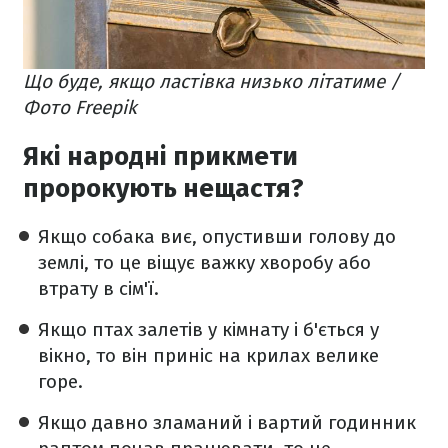
Що буде, якщо ластівка низько літатиме /
Фото Freepik
Які народні прикмети
пророкують нещастя?
Якщо собака виє, опустивши голову до
землі, то це віщує важку хворобу або
втрату в сім'ї.
Якщо птах залетів у кімнату і б'ється у
вікно, то він приніс на крилах велике
горе.
Якщо давно зламаний і вартий годинник