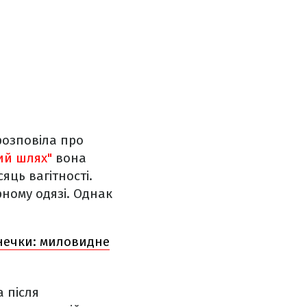
розповіла про
ий шлях"
вона
яць вагітності.
рному одязі. Однак
нечки: миловидне
а після