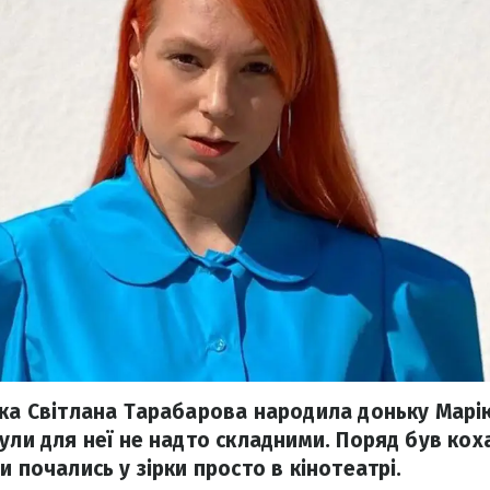
чка Світлана Тарабарова народила доньку Марію.
були для неї не надто складними. Поряд був кох
и почались у зірки просто в кінотеатрі.