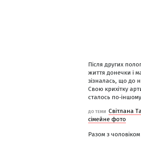
Після других поло
життя донечки і м
зізналась, що до 
Свою крихітку арти
сталось по-іншому
Світлана Т
ДО ТЕМИ
сімейне фото
Разом з чоловіком