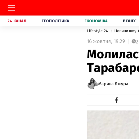
24 КАНАЛ
ГЕОПОЛІТИКА
ЕКОНОМІКА
БІЗНЕС
Lifestyle 24
Новини шоу-
16 жовтня,
19:29
2
Молилась
Тарабаро
Марина Джура