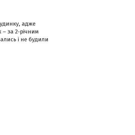
будинку, адже
 – за 2-річним
пались і не будили