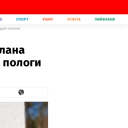
О
СПОРТ
FIGHT
ОСВІТА
ЛАЙФХАКИ
другі пологи
тлана
і пологи