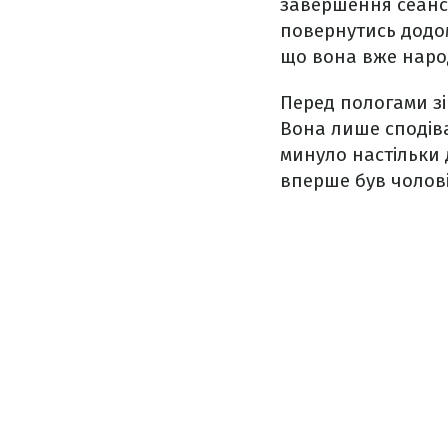
завершення сеансу
повернутись додом
що вона вже наро
Перед пологами зі
Вона лише сподіва
минуло настільки 
вперше був чолові