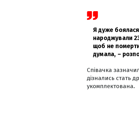
Я дуже боялася
народжували 23
щоб не померти
думала,
– розпо
Співачка зазначил
дізнались стать др
укомплектована.