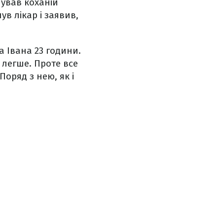
нував коханій
в лікар і заявив,
 Івана 23 години.
 легше. Проте все
оряд з нею, як і