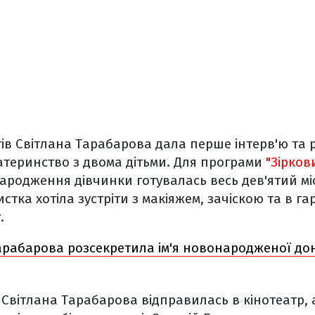
гів Світлана Тарабарова дала перше інтерв'ю та 
атеринство з двома дітьми. Для програми
"Зірков
народження дівчинки готувалась весь дев'ятий міс
стка хотіла зустріти з макіяжем, зачіскою та в га
.
арабарова розсекретила ім'я новонародженої до
 Світлана Тарабарова відправилась в кінотеатр, 