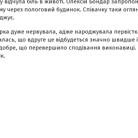
 відчула біль в животі. Олексій Бондар запропо
у через пологовий будинок. Співачку таки огляну
джує.
рка дуже нервувала, адже народжувала первістка
лась, що вдруге це відбудеться значно швидше і
добре, що перевершило сподівання виконавиці. П
к.