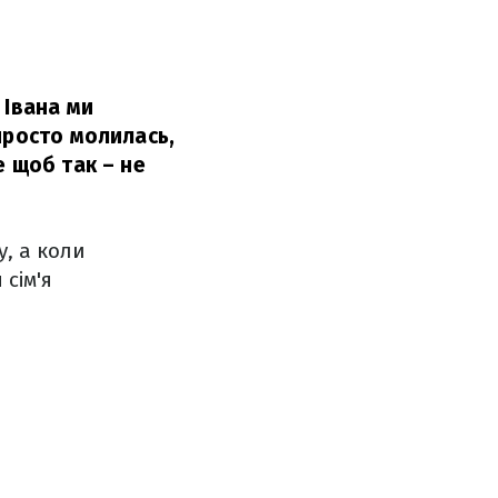
 Івана ми
просто молилась,
е щоб так – не
, а коли
 сім'я