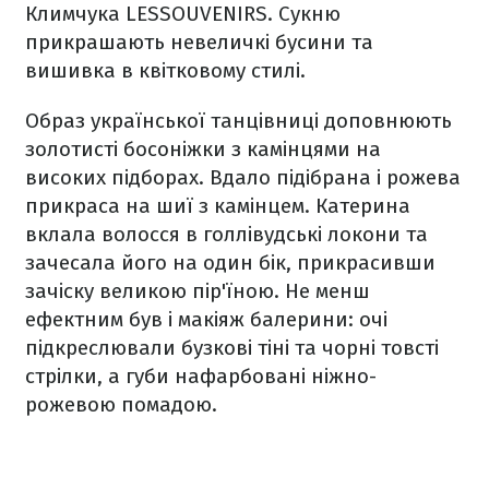
Климчука LESSOUVENIRS. Сукню
прикрашають невеличкі бусини та
вишивка в квітковому стилі.
Образ української танцівниці доповнюють
золотисті босоніжки з камінцями на
високих підборах. Вдало підібрана і рожева
прикраса на шиї з камінцем. Катерина
вклала волосся в голлівудські локони та
зачесала його на один бік, прикрасивши
зачіску великою пір'їною. Не менш
ефектним був і макіяж балерини: очі
підкреслювали бузкові тіні та чорні товсті
стрілки, а губи нафарбовані ніжно-
рожевою помадою.