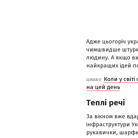
Адже цьогоріч укр
чимшвидше штурму
людину. А якщо ви
найкращих ідей п
Коли у світі
ЦІКАВО
на цей день
Теплі речі
За вікном вже вда
інфраструктури Ук
рукавички, шарфи