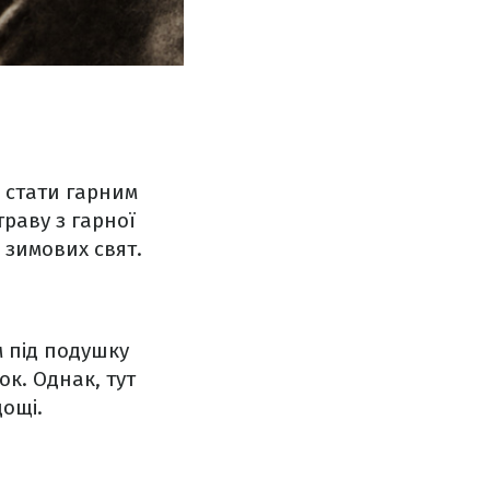
е стати гарним
раву з гарної
 зимових свят.
м під подушку
к. Однак, тут
дощі.