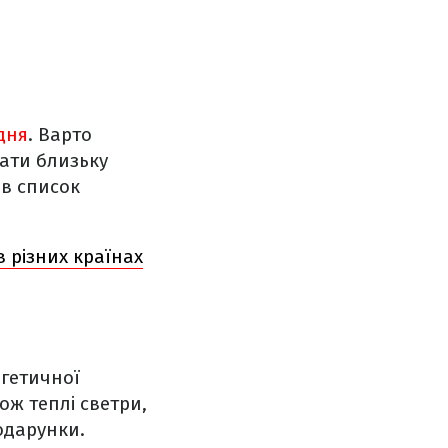
дня
. Варто
ати близьку
в список
в різних країнах
ргетичної
ож теплі светри,
подарунки.