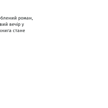
юблений роман,
вий вечір у
книга стане