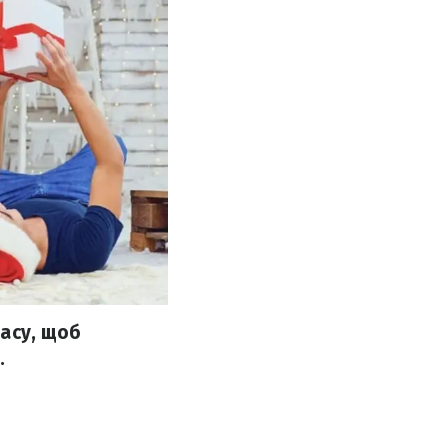
асу, щоб
.