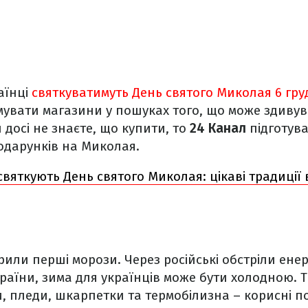
аїнці
святкуватимуть День святого Миколая 6 гру
вати магазини у пошуках того, що може здивув
 досі не знаєте, що купити, то
24 Канал
підготува
одарунків на Миколая.
 святкують День святого Миколая: цікаві традиції 
рили перші морози. Через російські обстріли ене
раїни, зима для українців може бути холодною. Т
, пледи, шкарпетки та термобілизна – корисні 