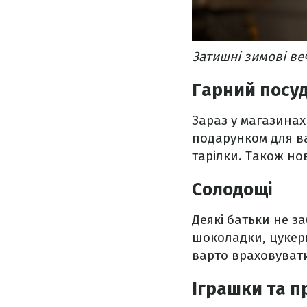
Затишні зимові ве
Гарний посу
Зараз у магазинах
подарунком для ва
тарілки. Також но
Солодощі
Деякі батьки не з
шоколадки, цукерк
варто враховувати
Іграшки та п