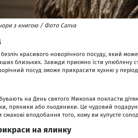
чори з книгою / Фото Canva
д
 безліч красивого новорічного посуду, який мож
ших близьких. Завжди приємно їсти улюблену ст
ворічний посуд зможе прикрасити кухню у період
абувають на День святого Миколая покласти дітя
и, пряники або льодяники. Це чудовий подаруно
 смакові вподобання того, кому ви купуєте соло
рикраси на ялинку