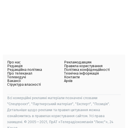
Про нас
Рекламодавцям
Редакція
Правила користування
Редакційна політика
Політика конфіденційності
Про телеканал
Технічна інформація
Телеведучі
Контакти
Вакансії
Архів
Структура власності
Всі комерційні рекламні матеріали позначені словами
"Спецпроєкт", "Партнерський матеріал", "Експерт", "Позиція".
Детальніше щодо реклами та правил цитування можна
ознайомитись в правилах користування сайтом. Усі права
захищені. © 2005—2021, ПрАТ «Телерадіокомпанія "Люкс"», 24
Канал.