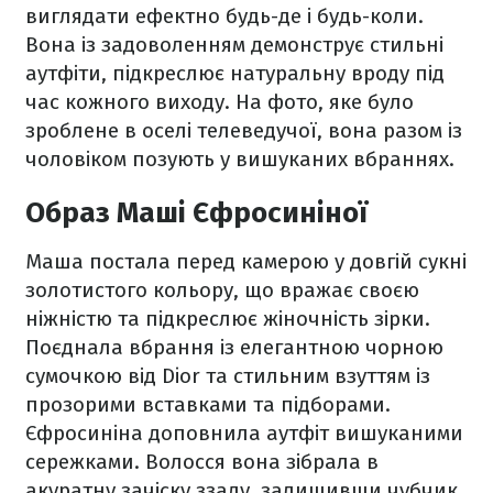
виглядати ефектно будь-де і будь-коли.
Вона із задоволенням демонструє стильні
аутфіти, підкреслює натуральну вроду під
час кожного виходу. На фото, яке було
зроблене в оселі телеведучої, вона разом із
чоловіком позують у вишуканих вбраннях.
Образ Маші Єфросиніної
Маша постала перед камерою у довгій сукні
золотистого кольору, що вражає своєю
ніжністю та підкреслює жіночність зірки.
Поєднала вбрання із елегантною чорною
сумочкою від Dior та стильним взуттям із
прозорими вставками та підборами.
Єфросиніна доповнила аутфіт вишуканими
сережками. Волосся вона зібрала в
акуратну зачіску ззаду, залишивши чубчик