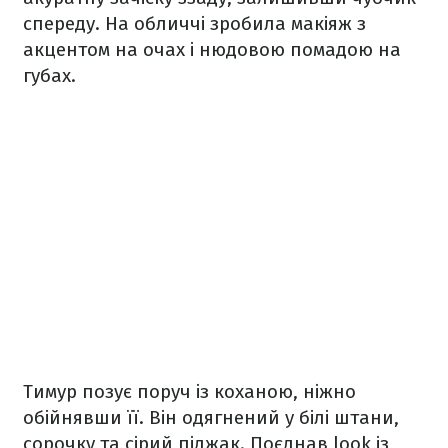
спереду. На обличчі зробила макіяж з
акцентом на очах і нюдовою помадою на
губах.
Тимур позує поруч із коханою, ніжно
обійнявши її. Він одягнений у білі штани,
сорочку та сірий піджак. Поєднав look із