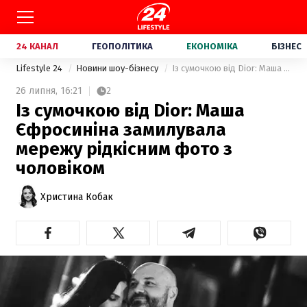
24 КАНАЛ
ГЕОПОЛІТИКА
ЕКОНОМІКА
БІЗНЕС
Lifestyle 24
Новини шоу-бізнесу
Із сумочкою від Dior: Маша Єфросиніна замилувала мережу рідкісним фото з чоловіком
26 липня,
16:21
2
Із сумочкою від Dior: Маша
Єфросиніна замилувала
мережу рідкісним фото з
чоловіком
Христина Кобак