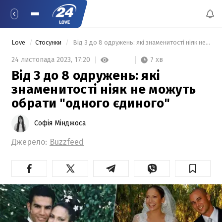
Love
Стосунки
 Від 3 до 8 одружень: які знаменитості ніяк не можуть обрати "одного єдиного" 
7 хв
24 листопада 2023,
17:20
Від 3 до 8 одружень: які
знаменитості ніяк не можуть
обрати "одного єдиного"
Софія Мінджоса
Джерело:
Buzzfeed