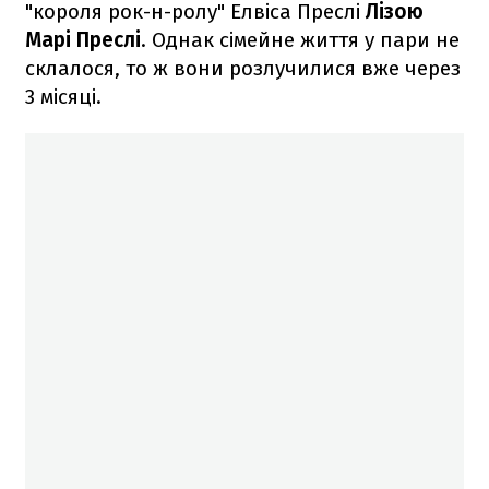
"короля рок-н-ролу" Елвіса Преслі
Лізою
Марі Преслі
. Однак сімейне життя у пари не
склалося, то ж вони розлучилися вже через
3 місяці.