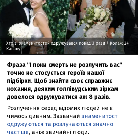
Хто зі знаменитостей одружувався понад 3 рази
/ Колаж 24
Каналу
Фраза "І поки смерть не розлучить вас"
точно не стосується героїв нашої
підбірки. Щоб знайти своє справжнє
кохання, деяким голлівудським зіркам
довелося одружуватися аж 8 разів.
Розлучення серед відомих людей не є
чимось дивним. Зазвичай
знаменитості
одружуються та розлучаються значно
частіше
, аніж звичайні люди.