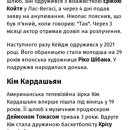
шлюб. Він одружився з візажисткою
Ерікою
Койте
у Лас-Вегасі, а через 4 дні подав
заяву на анулювання. Ніколас пояснив, що
був п'яний, коли говорив: "Так". Через 3
місяці актор отримав дозвіл на розлучення.
Наступного разу Кейдж одружився у 2021
році. Його обраницею стала молодша на 29
років японська художниця
Ріко Шібана
. У
подружжя народилася донька.
Кім Кардашьян
Американська телевізійна зірка Кім
Кардашьян вперше пішла під вінець у 19
років. Її шлюб з музичним продюсером
Деймоном Томасом
тривав 3 роки. Вдруге
Кім стала дружиною баскетболісту
Крісу