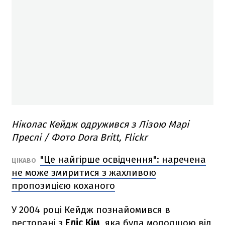
Ніколас Кейдж одружився з Лізою Марі
Преслі / Фото Dora Britt, Flickr
"Це найгірше освідчення": наречена
ЦІКАВО
не може змиритися з жахливою
пропозицією коханого
У 2004 році Кейдж познайомився в
ресторані з
Еліс Кім
, яка була молодшою від