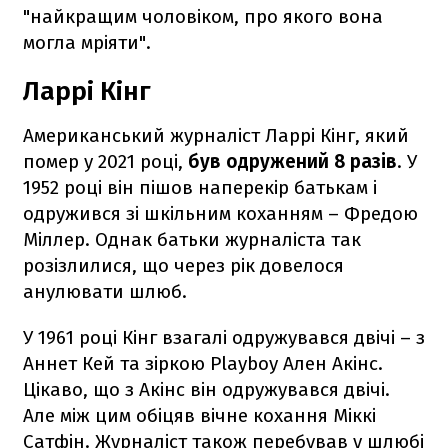
"найкращим чоловіком, про якого вона
могла мріяти".
Ларрі Кінг
Американський журналіст Ларрі Кінг, який
помер у 2021 році,
був одружений 8 разів
. У
1952 році він пішов наперекір батькам і
одружився зі шкільним коханням – Фредою
Міллер. Однак батьки журналіста так
розізлилися, що через рік довелося
анулювати шлюб.
У 1961 році Кінг взагалі одружувався двічі – з
Аннет Кей та зіркою Playboy Ален Акінс.
Цікаво, що з Акінс він одружувався двічі.
Але між цим обіцяв вічне кохання Міккі
Сатфін. Журналіст також перебував у шлюбі