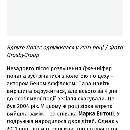
Вдруге Лопес одружилася у 2001 році / Фото
GrosbyGroup
Незадовго після розлучення Дженніфер
почала зустрічатися з колегою по цеху –
актором Беном Аффлеком. Пара навіть
вирішила одружитися, але всього за 4 дні
до особливої події весілля скасували. Це
був 2004 рік. У цьому ж році зірка втретє
вийшла заміж – за співака
Марка Ентоні
. У
подружжя народилося двоє дітей. Однак у
2011 році вони оголосили про розлучення.