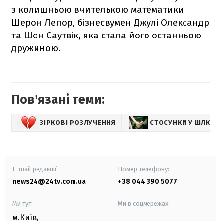
з колишньою вчителькою математики
Шерон Лепор, бізнесвумен Джулі Олександр
та Шон Саутвік, яка стала його останньою
дружиною.
Повʼязані теми:
ЗІРКОВІ РОЗЛУЧЕННЯ
СТОСУНКИ У ШЛЮБІ
E-mail редакції
Номер телефону:
news24@24tv.com.ua
+38 044 390 5077
Ми тут:
Ми в соцмережах:
м.Київ
,