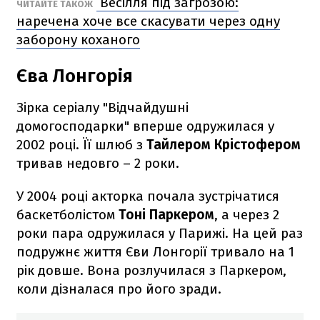
Весілля під загрозою:
ЧИТАЙТЕ ТАКОЖ
наречена хоче все скасувати через одну
заборону коханого
Єва Лонгорія
Зірка серіалу "Відчайдушні
домогосподарки" вперше одружилася у
2002 році. Її шлюб з
Тайлером Крістофером
тривав недовго – 2 роки.
У 2004 році акторка почала зустрічатися
баскетболістом
Тоні Паркером
, а через 2
роки пара одружилася у Парижі. На цей раз
подружнє життя Єви Лонгорії тривало на 1
рік довше. Вона розлучилася з Паркером,
коли дізналася про його зради.