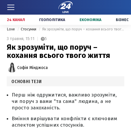
24 КАНАЛ
ГЕОПОЛІТИКА
ЕКОНОМІКА
БІЗНЕС
Love
Стосунки
Як зрозуміти, що поруч – кохання всього твого життя
3 травня,
15:11
5
Як зрозуміти, що поруч –
кохання всього твого життя
Софія Мінджоса
ОСНОВНІ ТЕЗИ
Перш ніж одружитися, важливо зрозуміти,
чи поруч з вами "та сама" людина, а не
просто закоханість.
Вміння вирішувати конфлікти є ключовим
аспектом успішних стосунків.