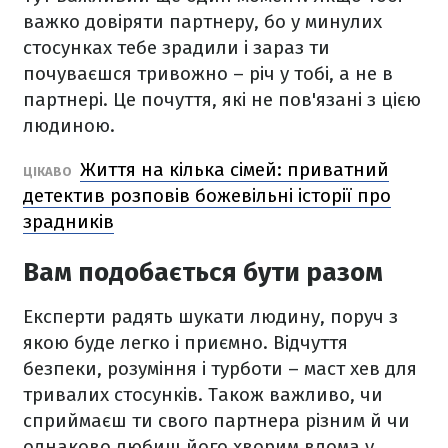
важко довіряти партнеру, бо у минулих
стосунках тебе зрадили і зараз ти
почуваєшся тривожно – річ у тобі, а не в
партнері. Це почуття, які не пов'язані з цією
людиною.
Життя на кілька сімей: приватний
ЦІКАВО
детектив розповів божевільні історії про
зрадників
Вам подобається бути разом
Експерти радять шукати людину, поруч з
якою буде легко і приємно. Відчуття
безпеки, розуміння і турботи – маст хев для
тривалих стосунків. Також важливо, чи
сприймаєш ти свого партнера різним й чи
однаково любиш його хворим вдома у