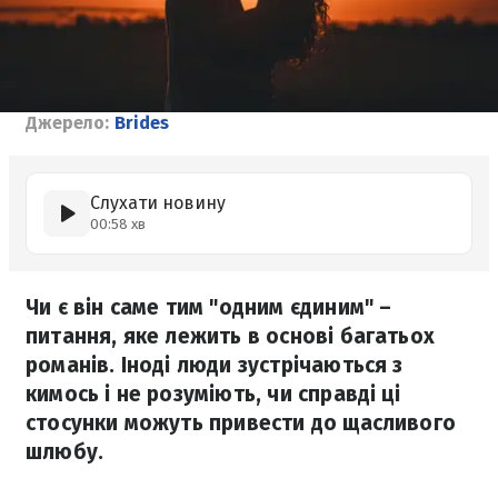
Джерело:
Brides
Слухати новину
00:58 хв
Чи є він саме тим "одним єдиним" –
питання, яке лежить в основі багатьох
романів. Іноді люди зустрічаються з
кимось і не розуміють, чи справді ці
стосунки можуть привести до щасливого
шлюбу.