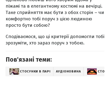
піжамі та в елегантному костюмі на вечірці.
Таке сприйняття має бути з обох сторін – чи
комфортно тобі поруч з цією людиною
просто бути собою?
Сподіваємося, що ці критерії допомогли тобі
зрозуміти, хто зараз поруч з тобою.
Пов'язані теми:
СТОСУНКИ В ПАРІ
АУДІОНОВИНА
СТОСУ