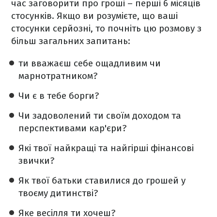
час заговорити про гроші – перші 6 місяців
стосунків. Якщо ви розумієте, що ваші
стосунки серйозні, то почніть цю розмову з
більш загальних запитань:
ти вважаєш себе ощадливим чи
марнотратником?
Чи є в тебе борги?
Чи задоволений ти своїм доходом та
перспективами кар'єри?
Які твої найкращі та найгірші фінансові
звички?
Як твої батьки ставилися до грошей у
твоєму дитинстві?
Яке весілля ти хочеш?