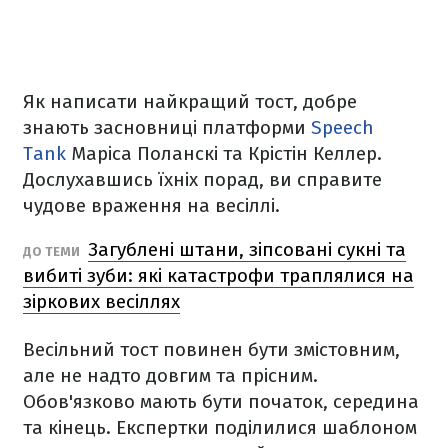
Як написати найкращий тост, добре
знають засновниці платформи
Speech
Tank
Маріса Поланскі та Крістін Келлер.
Дослухавшись їхніх порад, ви справите
чудове враження на весіллі.
Загублені штани, зіпсовані сукні та
ДО ТЕМИ
вибиті зуби: які катастрофи траплялися на
зіркових весіллях
Весільний тост повинен бути змістовним,
але не надто довгим та прісним.
Обов'язково мають бути початок, середина
та кінець. Експертки поділилися шаблоном