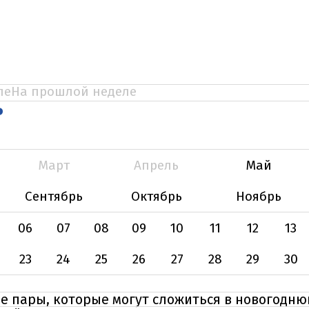
ле
На прошлой неделе
Ь
Март
Апрель
Май
Сентябрь
Октябрь
Ноябрь
06
07
08
09
10
11
12
13
23
24
25
26
27
28
29
30
е пары, которые могут сложиться в новогодню