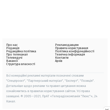
Про нас
Рекламодавцям
Редакція
Правила користування
Редакційна політика
Політика конфіденційності
Про телеканал
Технічна інформація
Телеведучі
Контакти
Вакансії
Архів
Структура власності
Всі комерційні рекламні матеріали позначені словами
"Спецпроєкт", "Партнерський матеріал", "Експерт", "Позиція".
Детальніше щодо реклами та правил цитування можна
ознайомитись в правилах користування сайтом. Усі права
захищені. © 2005—2021, ПрАТ «Телерадіокомпанія "Люкс"», 24
Канал.