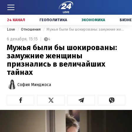
24 КАНАЛ
ГЕОПОЛИТИКА
ЭКОНОМИКА
БИЗНЕ
Love
Отношения
Мужья были бы шокированы: замужние женщины признались в величайших тайнах
6 декабря,
15:15
4
Мужья были бы шокированы:
замужние женщины
признались в величайших
тайнах
София Минджоса