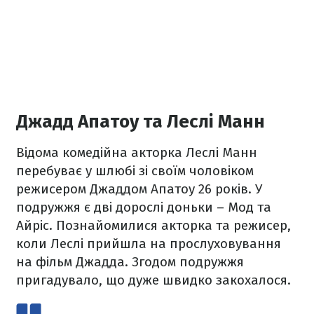
Джадд Апатоу та Леслі Манн
Відома комедійна акторка Леслі Манн
перебуває у шлюбі зі своїм чоловіком
режисером Джаддом Апатоу 26 років. У
подружжя є дві дорослі доньки – Мод та
Айріс. Познайомилися акторка та режисер,
коли Леслі прийшла на прослуховування
на фільм Джадда. Згодом подружжя
пригадувало, що дуже швидко закохалося.