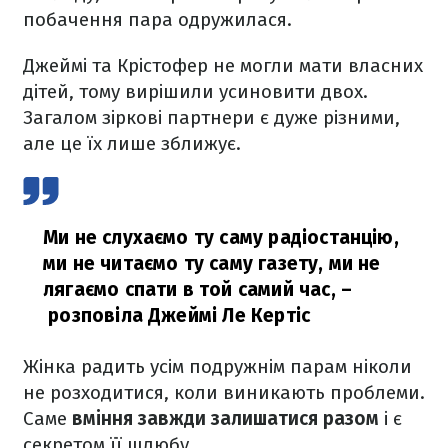
побачення пара одружилася.
Джеймі та Крістофер не могли мати власних
дітей, тому вирішили усиновити двох.
Загалом зіркові партнери є дуже різними,
але це їх лише зближує.
Ми не слухаємо ту саму радіостанцію,
ми не читаємо ту саму газету, ми не
лягаємо спати в той самий час,
–
розповіла Джеймі Ле Кертіс
Жінка радить усім подружнім парам ніколи
не розходитися, коли виникають проблеми.
Саме
вміння завжди залишатися разом
і є
секретом її шлюбу.