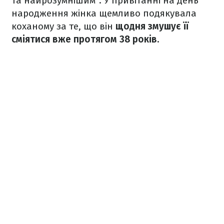
та найрозумнішим". У привітанні на день
народження жінка щемливо подякувала
коханому за те, що він
щодня змушує її
сміятися вже протягом 38 років.