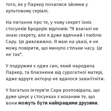
того, як у Паркер почалися зйомки у
культовому серіалі.
На питання про те, у чому секрет їхніх
стосунків Бродерік відповів: "Я взагалі не
знаю секрету, але я дуже вдячний і люблю
Сару. Це дивовижно. Я маю на увазі, я не
можу повірити, що минуло стільки часу. Це
не так".
У подружжя є один син, який народила
Паркер, та близнюки від сурогатної матері,
адже вдруге акторці не вдалося завагітніти.
У багатьох інтерв'ю Сара розповідала, що
дуже цінує у стосунках з коханим те, що
вони
можуть бути найкращими друзями.