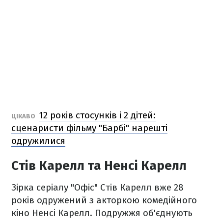
12 років стосунків і 2 дітей:
ЦІКАВО
сценаристи фільму "Барбі" нарешті
одружилися
Стів Карелл та Ненсі Карелл
Зірка серіалу "Офіс" Стів Карелл вже 28
років одружений з акторкою комедійного
кіно Ненсі Карелл. Подружжя об'єднують