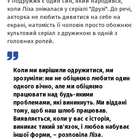
У подружжя є один син, який народився,
коли Ліза знімалася у серіалі "Друзі". До речі,
акторка не любить дивитися на себе на
екрані, натомість її чоловік просто обожнює
культовий серіал з дружиною в одній з
головних ролей.
Коли ми вирішили одружитися, ми
зрозуміли: ми не обіцяємо любити один
одного вічно, але ми обіцяємо
працювати над будь-якими
проблемами, які виникнуть. Ми віддані
тому, щоб наш шлюб працював.
Виявляється, коли у вас є історія,
виникає такий зв'язок, і любов набуває
іншої форми,
– розповіла Ліза.