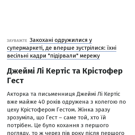
Закохані одружилися у
ЗАУВАЖТЕ
супермаркеті, де вперше зустрілися: їхні
весільні кадри "підірвали" мережу
Джеймі Лі Кертіс та Крістофер
Гест
Акторка та письменниця Джеймі Лі Кертіс
вже майже 40 років одружена з колегою по
цеху Крістофером Гестом. Жінка зразу
зрозуміла, що Гест – саме той, хто їй
потрібен. Це було кохання з першого
погляду, то ж через пів року після першого