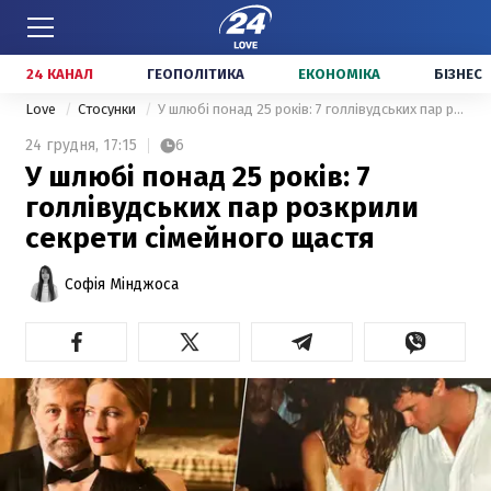
24 КАНАЛ
ГЕОПОЛІТИКА
ЕКОНОМІКА
БІЗНЕС
Love
Стосунки
У шлюбі понад 25 років: 7 голлівудських пар розкрили секрети сімейного щастя
24 грудня,
17:15
6
У шлюбі понад 25 років: 7
голлівудських пар розкрили
секрети сімейного щастя
Софія Мінджоса