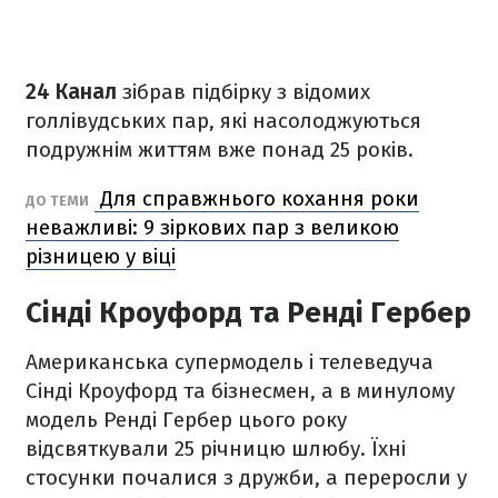
24 Канал
зібрав підбірку з відомих
голлівудських пар, які насолоджуються
подружнім життям вже понад 25 років.
Для справжнього кохання роки
ДО ТЕМИ
неважливі: 9 зіркових пар з великою
різницею у віці
Сінді Кроуфорд та Ренді Гербер
Американська супермодель і телеведуча
Сінді Кроуфорд та бізнесмен, а в минулому
модель Ренді Гербер цього року
відсвяткували 25 річницю шлюбу. Їхні
стосунки почалися з дружби, а переросли у