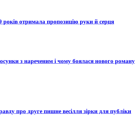
9 років отримала пропозицію руки й серця
тосунки з нареченим і чому боялася нового роману
правду про друге пишне весілля зірки для публіки