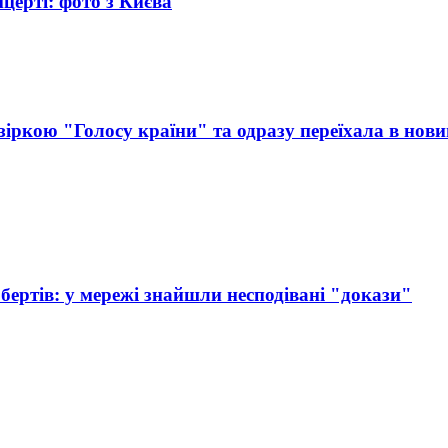
церті: фото з Києва
іркою "Голосу країни" та одразу переїхала в нови
ертів: у мережі знайшли несподівані "докази"