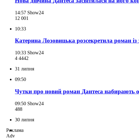
Нова дівчина Дантеса засвітилася на його кон
14:57
Show24
12 001
10:33
Катерина Лозовицька розсекретила роман із з
10:33
Show24
4 444
2
31 липня
09:50
Чутки про новий роман Дантеса набирають об
09:50
Show24
488
30 липня
Реклама
Adv