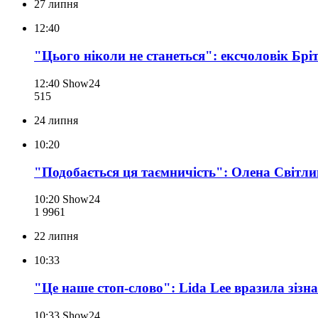
27 липня
12:40
"Цього ніколи не станеться": ексчоловік Бріт
12:40
Show24
515
24 липня
10:20
"Подобається ця таємничість": Олена Світл
10:20
Show24
1 996
1
22 липня
10:33
"Це наше стоп-слово": Lida Lee вразила зізн
10:33
Show24