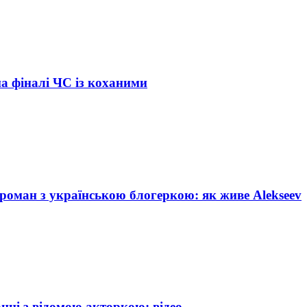
на фіналі ЧС із коханими
 роман з українською блогеркою: як живе Alekseev
ці з відомою акторкою: відео