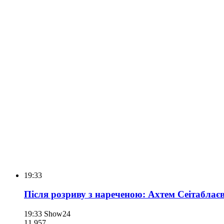
19:33
Після розриву з нареченою: Ахтем Сеітаблає
19:33
Show24
11 957