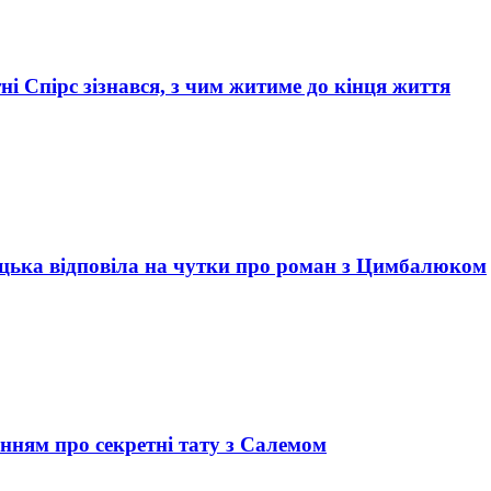
ні Спірс зізнався, з чим житиме до кінця життя
ицька відповіла на чутки про роман з Цимбалюком
анням про секретні тату з Салемом