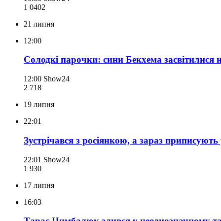
1 040
2
21 липня
12:00
Солодкі парочки: сини Бекхема засвітилися 
12:00
Show24
2 718
19 липня
22:01
Зустрічався з росіянкою, а зараз приписують
22:01
Show24
1 930
17 липня
16:03
Тарас Цимбалюк злився у неоднозначному тан