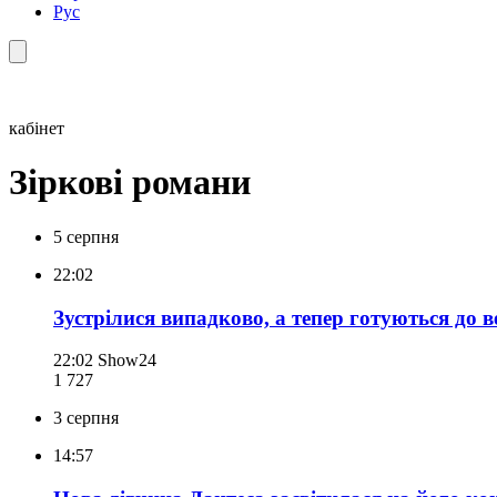
Рус
кабінет
Зіркові романи
5 серпня
22:02
Зустрілися випадково, а тепер готуються до 
22:02
Show24
1 727
3 серпня
14:57