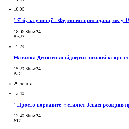
18:06
"Я була у шоці": Федишин пригадала, як у 1
18:06
Show24
8 627
15:29
Наталка Денисенко відверто розповіла про с
15:29
Show24
642
1
29 липня
12:40
"Просто порадійте": стиліст Зендеї розкрив 
12:40
Show24
617