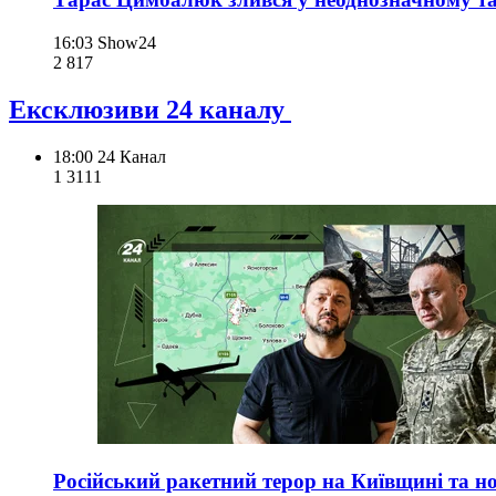
16:03
Show24
2 817
Ексклюзиви 24 каналу
18:00
24 Канал
1 311
1
Російський ракетний терор на Київщині та но