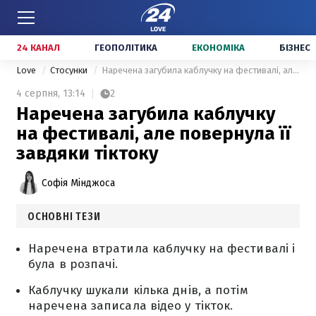
24 КАНАЛ
ГЕОПОЛІТИКА
ЕКОНОМІКА
БІЗНЕС
Love
Стосунки
Наречена загубила каблучку на фестивалі, але повернула її завдяки тіктоку
4 серпня,
13:14
2
Наречена загубила каблучку
на фестивалі, але повернула її
завдяки тіктоку
Софія Мінджоса
ОСНОВНІ ТЕЗИ
Наречена втратила каблучку на фестивалі і
була в розпачі.
Каблучку шукали кілька днів, а потім
наречена записала відео у тікток.