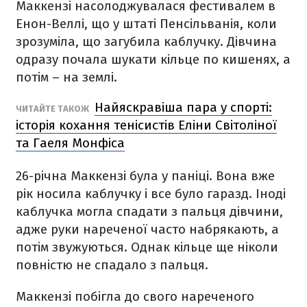
Маккензі насолоджувалася фестивалем в
Енон-Веллі, що у штаті Пенсільванія, коли
зрозуміла, що загубила каблучку. Дівчина
одразу почала шукати кільце по кишенях, а
потім – на землі.
Найяскравіша пара у спорті:
ЧИТАЙТЕ ТАКОЖ
історія кохання тенісистів Еліни Світоліної
та Гаеля Монфіса
26-річна Маккензі була у паніці. Вона вже
рік носила каблучку і все було гаразд. Іноді
каблучка могла спадати з пальця дівчини,
адже руки нареченої часто набрякають, а
потім звужуються. Однак кільце ще ніколи
повністю не спадало з пальця.
Маккензі побігла до свого нареченого