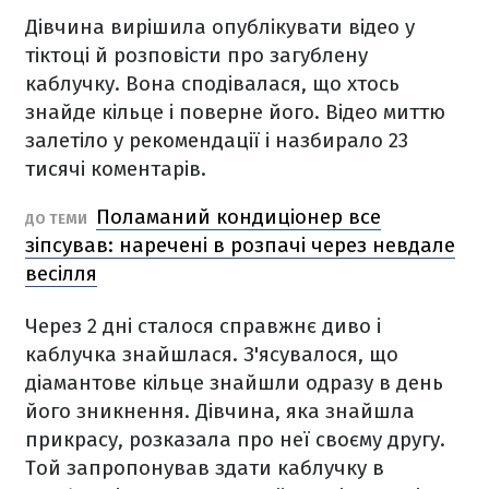
Дівчина вирішила опублікувати відео у
тіктоці й розповісти про загублену
каблучку. Вона сподівалася, що хтось
знайде кільце і поверне його. Відео миттю
залетіло у рекомендації і назбирало 23
тисячі коментарів.
Поламаний кондиціонер все
ДО ТЕМИ
зіпсував: наречені в розпачі через невдале
весілля
Через 2 дні сталося справжнє диво і
каблучка знайшлася. З'ясувалося, що
діамантове кільце знайшли одразу в день
його зникнення. Дівчина, яка знайшла
прикрасу, розказала про неї своєму другу.
Той запропонував здати каблучку в