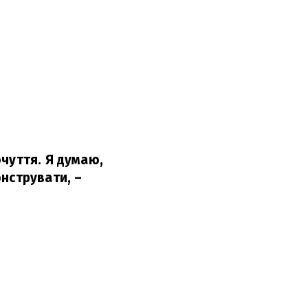
чуття. Я думаю,
онструвати,
–