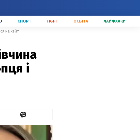
О
СПОРТ
FIGHT
ОСВІТА
ЛАЙФХАКИ
ся на хейт
івчина
пця і