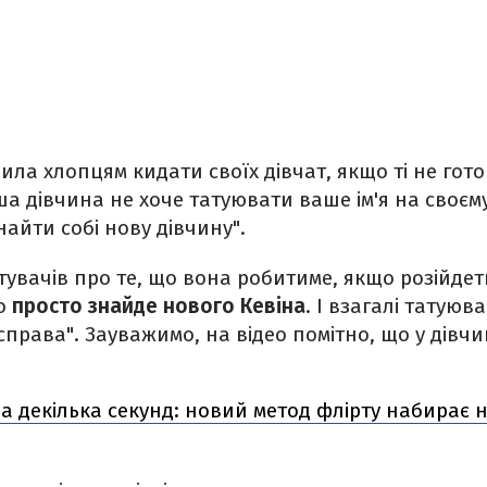
ила хлопцям кидати своїх дівчат, якщо ті не гото
а дівчина не хоче татуювати ваше ім'я на своєму
найти собі нову дівчину".
увачів про те, що вона робитиме, якщо розійдеть
що
просто знайде нового Кевіна
. І взагалі татуюв
справа". Зауважимо, на відео помітно, що у дівчи
а декілька секунд: новий метод флірту набирає 