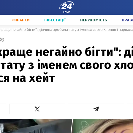
ФІНАНСИ
ІНВЕСТИЦІЇ
НЕРУХОМІСТЬ
ПРАВ
 краще негайно бігти": дівчина зробила тату з іменем свого хлопця і нарвала
3
краще негайно бігти": д
тату з іменем свого хло
я на хейт