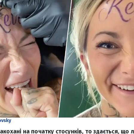
ovsky
кохані на початку стосунків, то здається, що л