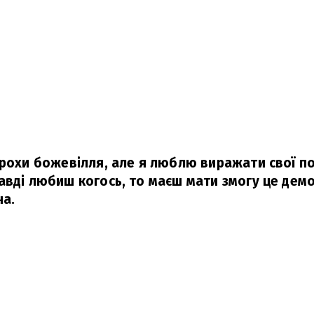
трохи божевілля, але я люблю виражати свої по
авді любиш когось, то маєш мати змогу це дем
на.