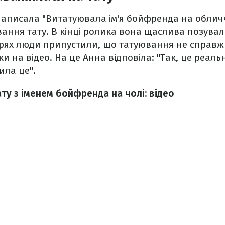
написала "Витатуювала ім'я бойфренда на обличч
ання тату. В кінці ролика вона щаслива позувала
арях люди припустили, що татуювання не справж
и на відео. На це Анна відповіла: "Так, це реаль
ила це".
ту з іменем бойфренда на чолі: відео