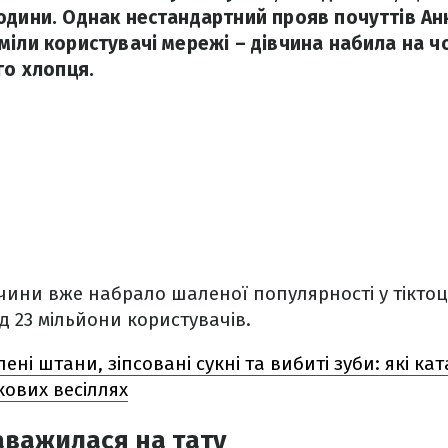
юдини. Однак нестандартний прояв почуттів Анн
міли користувачі мережі – дівчина набила на ч
го хлопця.
івчини вже набрало шаленої популярності у тіктоц
 23 мільйони користувачів.
лені штани, зіпсовані сукні та вибиті зуби: які к
кових весіллях
аважилася на тату