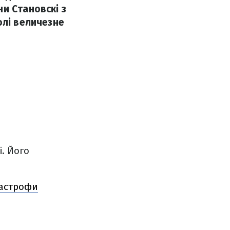
и Становскі з
олі величезне
і. Його
атастрофи