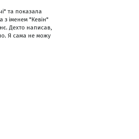
і" та показала
 з іменем "Кевін"
нє. Дехто написав,
но. Я сама не можу