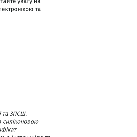
ртайте увагу на
електронікою та
і та ЗПСШ.
з силіконовою
ифікат