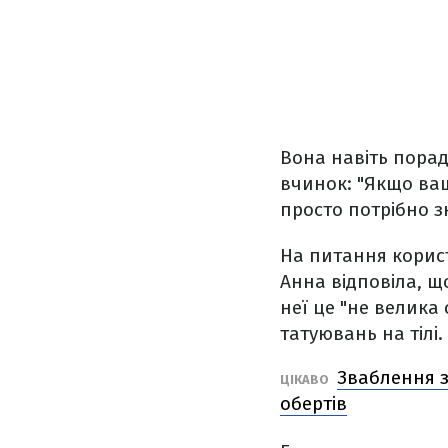
Вона навіть порад
вчинок: "Якщо ваш
просто потрібно з
На питання корист
Анна відповіла, 
неї це "не велика 
татуювань на тілі.
Зваблення з
ЦІКАВО
обертів