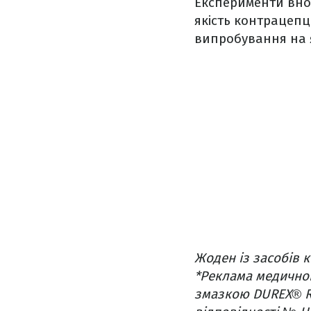
Експерименти внос
якість контрацепц
випробування на я
Жоден із засобів к
*Реклама медичног
змазкою DUREX® Rea