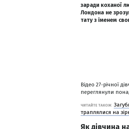
заради коханої л
Лондона не зрозу
тату з іменем сво
Відео 27-річної д
переглянули понад
Загуб
ЧИТАЙТЕ ТАКОЖ
траплялися на зір
Як дівчина н