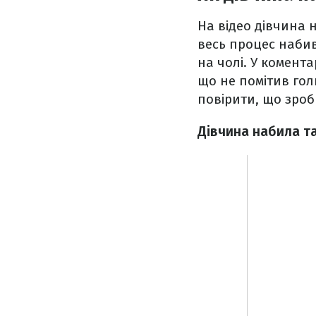
На відео дівчина 
весь процес набив
на чолі. У комент
що не помітив голк
повірити, що зроб
Дівчина набила та