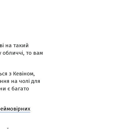
ві на такий
 обличчі, то вам
ся з Кевіном,
ання на чолі для
ни є багато
неймовірних