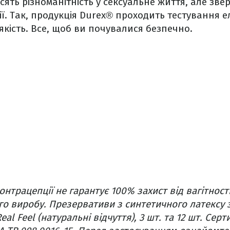
ять різноманітність у сексуальне життя, але зве
ії. Так, продукція Durex® проходить тестування 
кість. Все, щоб ви почувалися безпечно.
онтрацепції не гарантує 100% захист від вагітност
о виробу. Презервативи з синтетичного латексу 
l Feel (натуральні відчуття), 3 шт. та 12 шт. Серт