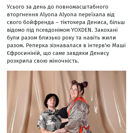
Усього за день до повномасштабного
вторгнення Alyona Alyona переїхала від
свого бойфренда – тіктокера Дениса, більш
відомо під псевдонімом YOXDEN. Закохані
були разом близько року та навіть жили
разом. Реперка зізнавалася в інтерв'ю Маші
Єфросиніній, що саме завдяки Денису
розкрила свою жіночність.