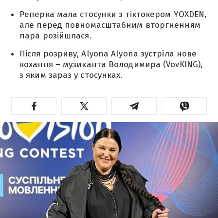
Реперка мала стосунки з тіктокером YOXDEN,
але перед повномасштабним вторгненням
пара розійшлася.
Після розриву, Alyona Alyona зустріла нове
кохання – музиканта Володимира (VovKING),
з яким зараз у стосунках.