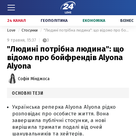
24 КАНАЛ
ГЕОПОЛІТИКА
ЕКОНОМІКА
БІЗНЕС
Love
Стосунки
"Людині потрібна людина": що відомо про бойфрендів Alyona Alyona
9 травня,
15:37
3
"Людині потрібна людина": що
відомо про бойфрендів Alyona
Alyona
Софія Мінджоса
ОСНОВНІ ТЕЗИ
Українська реперка Alyona Alyona рідко
розповідає про особисте життя. Вона
завершила публічні стосунки, а нові
вирішила тримати подалі від очей
шанувальників та хейтерів.