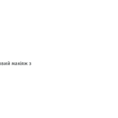
ивий макіяж з