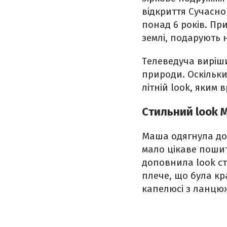
відкриття Сучасно
понад 6 років. Пр
землі, подарують н
Телеведуча виріши
природи. Оскільк
літній look, яким 
Стильний look 
Маша одягнула дов
мало цікаве пошит
доповнила look ст
плече, що була кр
капелюсі з ланцюж