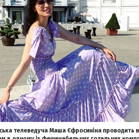
ська телеведуча Маша Єфросиніна проводить ві
м в одному із фешенебельних готельних компл