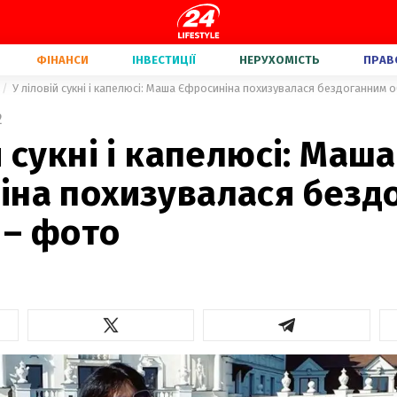
ФІНАНСИ
ІНВЕСТИЦІЇ
НЕРУХОМІСТЬ
ПРАВ
У ліловій сукні і капелюсі: Маша Єфросиніна похизувалася бездоганним
2
й сукні і капелюсі: Маша
іна похизувалася безд
 – фото