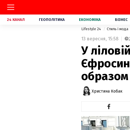
24 КАНАЛ
ГЕОПОЛІТИКА
ЕКОНОМІКА
БІЗНЕС
Lifestyle 24
Стиль і мода
13 вересня,
15:58
У лілові
Єфросин
образом
Христина Кобак