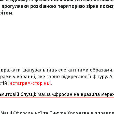
ас прогулянки розкішною територією зірка похи
фітом.
 вражати шанувальниць елегантними образами.
ами у вбранні, яке гарно підкреслює її фігуру. А
стій
інстаграм-сторінці
.
амитовій блузці: Маша Єфросиніна вразила мере
 Маші Єфросиніної та Тимура Хромаєва відправи