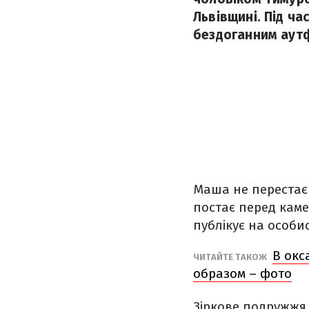
Львівщині. Під ч
бездоганним аут
Маша не перестає
постає перед камер
публікує на особи
В окс
ЧИТАЙТЕ ТАКОЖ
образом – фото
Зіркове подружжя