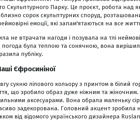
го Скульптурного Парку. Це проєкт, робота над 
иблизно сорок скульптурних споруд, розташован
еймовірні емоції, які запам'ятаються на все житт
ла не втрачати нагоди і позувала на тлі неймов
и погода була теплою та сонячною, вона вирішил
вразила публіку.
Маші Єфросиніної
гу сукню лілового кольору з принтом в білий г
тя, що зробило образ дуже ніжним та жіночним.
ильними аксесуарами. Вона обрала маленьку сір
асиво задекорована. Головний акцент зробила н
ком від відомого українського дизайнера Ruslan 