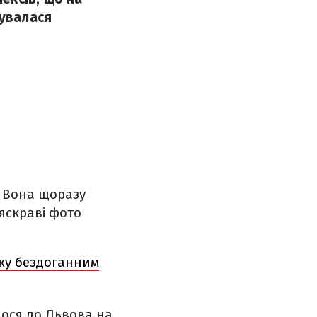
зувалася
 Вона щоразу
 яскраві фото
жу бездоганним
лося до Львова на