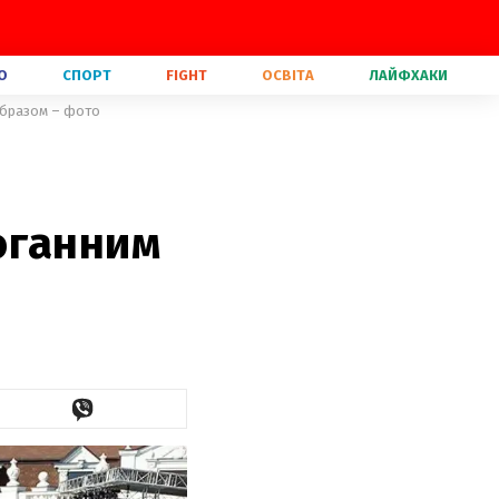
О
СПОРТ
FIGHT
ОСВІТА
ЛАЙФХАКИ
 образом – фото
оганним