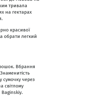
яким тривала
их на гектарах
я.
ірно красивої
а обрати легкий
орошок. Вбрання
 Знаменитість
у сумочку через
а світлому
Baginskiy.