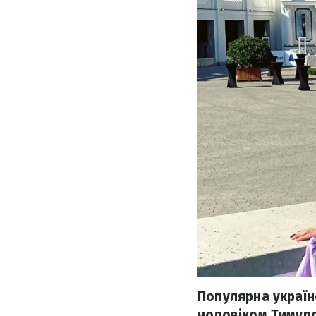
Популярна україн
чоловіком Тимуро