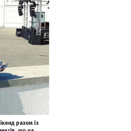
кенд разом із
ексів, що на