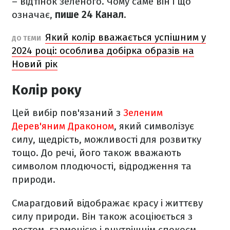
– відтінок зеленого. Чому саме він і що
означає,
пише 24 Канал.
Який колір вважається успішним у
ДО ТЕМИ
2024 році: особлива добірка образів на
Новий рік
Колір року
Цей вибір пов'язаний з
Зеленим
Дерев'яним Драконом
, який символізує
силу, щедрість, можливості для розвитку
тощо. До речі, його також вважають
символом плодючості, відродження та
природи.
Смарагдовий відображає красу і життєву
силу природи. Він також асоціюється з
ростом, гармонією і внутрішнім спокоєм.