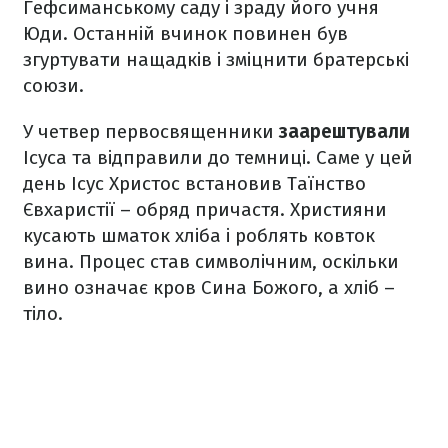
Гефсиманському саду і зраду його учня
Юди. Останній вчинок повинен був
згуртувати нащадків і зміцнити братерські
союзи.
У четвер первосвященники
заарештували
Ісуса та відправили до темниці. Саме у цей
день Ісус Христос встановив Таїнство
Євхаристії – обряд причастя. Християни
кусають шматок хліба і роблять ковток
вина. Процес став символічним, оскільки
вино означає кров Сина Божого, а хліб –
тіло.