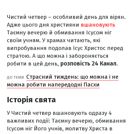
Чистий четвер – особливий день для вірян.
Адже цього дня християни
вшановують
Таємну вечерю й обмивання Ісусом ніг
своїм учням. У храмах читають, які
випробування подолав Ісус Христос перед
стратою. А що можна і забороняється
робити в цей день,
розповість 24 Канал
.
Страсний тиждень: що можна і не
ДО ТЕМИ
можна робити напередодні Пасхи
Історія свята
У Чистий четвер вшановують одразу 4
важливих події: Таємну вечерю, обмивання
Ісусом ніг Його учнів, молитву Христа в