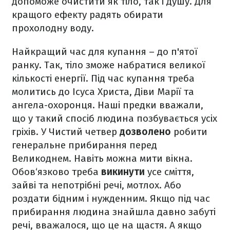
допоможе очистити як тіло, так і душу. Для
кращого ефекту радять обирати
прохолодну воду.
Найкращий час для купання – до п'ятої
ранку. Так, тіло зможе набратися великої
кількості енергії. Під час купання треба
молитись до Ісуса Христа, Діви Марії та
ангела-охоронця. Наші предки вважали,
що у такий спосіб людина позбувається усіх
гріхів.
У Чистий четвер
дозволено
робити
генеральне прибирання перед
Великоднем. Навіть можна мити вікна.
Обов‘язково треба
викинути
усе сміття,
зайві та непотрібні речі, мотлох. Або
роздати бідним і нужденним. Якщо під час
прибирання людина знайшла давно забуті
речі, вважалося, що це на щастя. А якщо