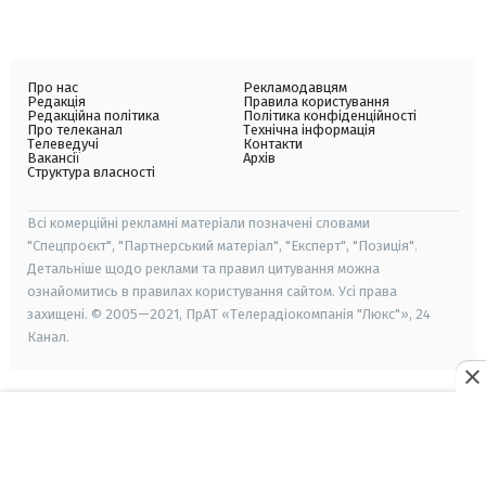
Про нас
Рекламодавцям
Редакція
Правила користування
Редакційна політика
Політика конфіденційності
Про телеканал
Технічна інформація
Телеведучі
Контакти
Вакансії
Архів
Структура власності
Всі комерційні рекламні матеріали позначені словами
"Спецпроєкт", "Партнерський матеріал", "Експерт", "Позиція".
Детальніше щодо реклами та правил цитування можна
ознайомитись в правилах користування сайтом. Усі права
захищені. © 2005—2021, ПрАТ «Телерадіокомпанія "Люкс"», 24
Канал.